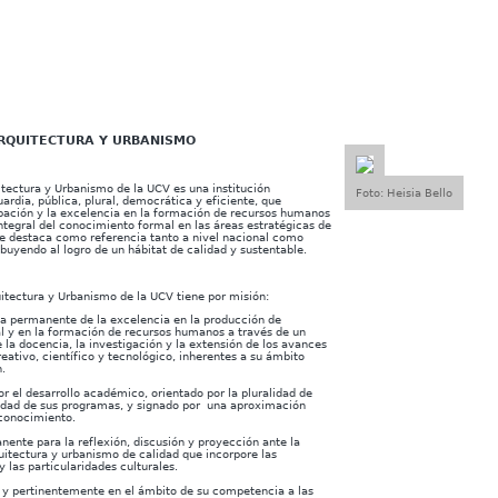
RQUITECTURA Y URBANISMO
itectura y Urbanismo de la UCV es una institución
Foto: Heisia Bello
rdia, pública, plural, democrática y eficiente, que
pación y la excelencia en la formación de recursos humanos
ntegral del conocimiento formal en las áreas estratégicas de
e destaca como referencia tanto a nivel nacional como
ibuyendo al logro de un hábitat de calidad y sustentable.
itectura y Urbanismo de la UCV tiene por misión:
da permanente de la excelencia en la producción de
 y en la formación de recursos humanos a través de un
la docencia, la investigación y la extensión de los avances
eativo, científico y tecnológico, inherentes a su ámbito
.
or el desarrollo académico, orientado por la pluralidad de
ilidad de sus programas, y signado por una aproximación
l conocimiento.
ente para la reflexión, discusión y proyección ante la
uitectura y urbanismo de calidad que incorpore las
y las particularidades culturales.
y pertinentemente en el ámbito de su competencia a las