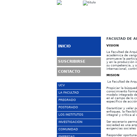
FACULTAD DE A
VISION
INICIO
La Facultad de Arqu
académica de vangua
promueve la partici
SUSCRIBIRSE
y en la producción i
su competencia, y s
internacional, contr
CONTACTO
MISION
La Facultad de Arqu
UCV
Propiciar la búsque
conocimiento formal
LA FACULTAD
Sitio UCV
modelo integrado de 
en el campo de lo cr
La Ciudad
PREGRADO
Presentación
específico de acción
Universitaria
Historia
POSTGRADO
Escuela de
Garantizar y velar p
COPRED
Arquitectura
enfoques, la flexib
El Edificio FAU
LOS INSTITUTOS
Coordinación de
integral y crítica a
SABER UCV
Organigrama
Postgrado
Recorrido PB
Ser escenario perman
INVESTIGACIÓN
Instituto de
Campus Virtual
Control de Estudios
Cursos de Ampliación
sociedad es una arq
Urbanismo
Obras de Arte en la
de Conocimientos
exigencias sociales 
COMUNIDAD
Coordinación de
FAU
Cómo ingresar
IDEC
Investigación
Cursos de
Responder oportuna 
ESTUDIANTES
EMPRESAS