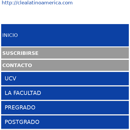
http://clealatinoamerica.com
INICIO
SUSCRIBIRSE
CONTACTO
UCV
Sitio UCV
LA FACULTAD
La Ciudad Universitaria
Presentación
PREGRADO
COPRED
Historia
Escuela de Arquitectura
POSTGRADO
SABER UCV