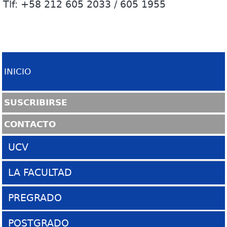
Tlf: +58 212 605 2033 / 605 1955
INICIO
SUSCRIBIRSE
CONTACTO
UCV
Sitio UCV
LA FACULTAD
La Ciudad Universitaria
Presentación
PREGRADO
COPRED
Historia
Escuela de Arquitectura
POSTGRADO