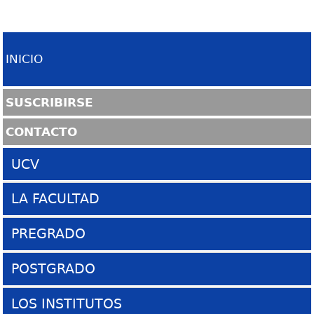
INICIO
SUSCRIBIRSE
CONTACTO
UCV
Sitio UCV
LA FACULTAD
La Ciudad Universitaria
Presentación
PREGRADO
COPRED
Historia
Escuela de Arquitectura
POSTGRADO
SABER UCV
El Edificio FAU
Organigrama
Coordinación de Postgrado
LOS INSTITUTOS