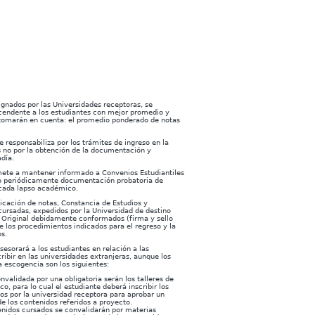
ignados por las Universidades receptoras, se
cendente a los estudiantes con mejor promedio y
e tomarán en cuenta: el promedio ponderado de notas
 responsabiliza por los trámites de ingreso en la
s no por la obtención de la documentación y
adía.
ete a mantener informado a Convenios Estudiantiles
do periódicamente documentación probatoria de
 cada lapso académico.
icación de notas, Constancia de Estudios y
ursadas, expedidos por la Universidad de destino
 Original debidamente conformados (firma y sello
 los procedimientos indicados para el regreso y la
os.
sesorará a los estudiantes en relación a las
ribir en las universidades extranjeras, aunque los
a escogencia son los siguientes:
nvalidada por una obligatoria serán los talleres de
o, para lo cual el estudiante deberá inscribir los
os por la universidad receptora para aprobar un
e los contenidos referidos a proyecto.
tenidos cursados se convalidarán por materias