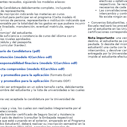
electivas u optativ
uientes recaudos, siguiendo los modelos anexos:
respectivos. Se rec
necesarios de cada 
de Candidatura debidamente completo, incluyendo
Las convalidaciones
 de representante.
intercambio y contr
de inscripción indicando las materias en curso.
No existe ningún a
icitud para participar en el programa (Carta modelo 4)
omiso de persona, representante o institución indicando que
• Convenios Estudiantiles,
onsable por la totalidad de los gastos en que pudiera incurrir
Escuela realizará los proce
te (traslado, manutención, eventual matrícula, seguro
por el estudiante en las Uni
).
certificaciones correspondi
omiso" del estudiante.
de suficiencia o constancia de curso del idioma con un
Nota importante
: una vez
res niveles aprobados.
destino, el estudiante se 
cédula y del pasaporte.
pautada. Si desiste del mi
curricular (kardex)
.
estudiantil una carta con la
intercambio, y devolver car
ario de Candidatura (pdf)
entregada por la Universida
impide al estudiante efectu
ntención (modelo 4)(archivo odf)
esponsabilidad finaciera (modelo 5)(archivo odf)
acta compromiso (modelo 6)(archivo odf)
 y promedios para la aplicación
(formato Excel)
 y promedios para la aplicación
(formato ODF)
rán ser entregados en un sobre tamaño carta, debidamente
nombre del estudiante y la lista de universidades a las cuales
una vez aceptada la candidatura por la Universidad de
viaje y visa, los cuales son realizados íntegramente por el
seleccionado.
da tramitar certificado de Seguro Social y Asistencia
l país de destino (consultar la Embajada respectiva)
te que esté cursando en el exterior, amparado en el Programa
io Estudiantil, deberá realizar su inscripción semestral en la
Arquitectura (FAU-UCV), cancelar los aranceles de