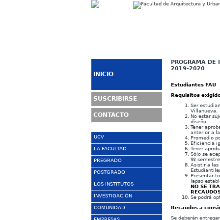
PROGRAMA DE I
2019-2020
INICIO
Estudiantes FAU
Requisitos exigid
SUSCRIBIRSE
Ser estudian
Villanueva.
CONTACTO
No estar suj
diseño.
Tener aproba
anterior a l
UCV
Promedio po
Eficiencia i
LA FACULTAD
Tener aproba
Sitio UCV
Sólo se acep
9º semestre
La Ciudad
PREGRADO
Presentación
Asistir a l
Universitaria
Estudiantile
Historia
POSTGRADO
Escuela de
Presentar to
COPRED
Arquitectura
lapso establ
El Edificio FAU
LOS INSTITUTOS
Coordinación de
NO SE TR
SABER UCV
Organigrama
Postgrado
RECAUDOS
Recorrido PB
INVESTIGACIÓN
Instituto de
Se podrá op
Campus Virtual
Control de Estudios
Cursos de Ampliación
Urbanismo
Obras de Arte en la
de Conocimientos
COMUNIDAD
Recaudos a consi
Coordinación de
FAU
Cómo ingresar
IDEC
Investigación
Cursos de
Se deberán entrega
ESTUDIANTES
EMPRESAS