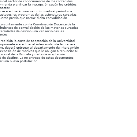
as del sector de conocimientos de los contenidos
omienda planificar la inscripción según los créditos
sector.
 se efectuarán una vez culminado el período de
astados los programas de las asignaturas cursadas.
cuerdo previo que norme dicha convalidación.
 conjuntamente con la Coordinación Docente de la
dimientos de convalidación de las materias cursadas
versidades de destino una vez recibidas las
entes.
 recibida la carta de aceptación de la Universidad
compromete a efectuar el intercambio de la manera
smo, deberá entregar al departamento de intercambio
 exposición de motivos que le obligan a renunciar al
ta aval de la Escuela y carta de aceptación
d de destino. La no entrega de estos documentos
ar una nueva postulación.