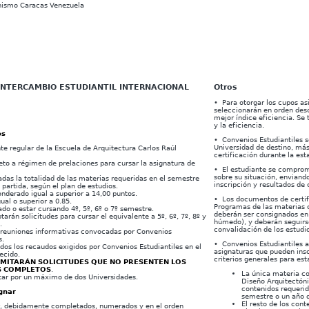
NTERCAMBIO ESTUDIANTIL INTERNACIONAL
Otros
• Para otorgar los cupos as
seleccionarán en orden des
mejor índice eficiencia. S
y la eficiencia.
os
• Convenios Estudiantiles se
Universidad de destino, má
te regular de la Escuela de Arquitectura Carlos Raúl
certificación durante la est
eto a régimen de prelaciones para cursar la asignatura de
• El estudiante se comprom
sobre su situación, envian
das la totalidad de las materias requeridas en el semestre
inscripción y resultados de
a partida, según el plan de estudios.
nderado igual a superior a 14,00 puntos.
• Los documentos de certif
gual o superior a 0.85.
Programas de las materias c
do o estar cursando 4º, 5º, 6º o 7º semestre.
deberán ser consignados en
tarán solicitudes para cursar el equivalente a 5º, 6º, 7º, 8º y
húmedo), y deberán seguirse
.
convalidación de los estudi
as reuniones informativas convocadas por Convenios
s.
• Convenios Estudiantiles a
dos los recaudos exigidos por Convenios Estudiantiles en el
asignaturas que pueden insc
ecido.
criterios generales para est
AMITARÁN SOLICITUDES QUE NO PRESENTEN LOS
 COMPLETOS
.
La única materia co
tar por un máximo de dos Universidades.
Diseño Arquitectónic
contenidos requerid
gnar
semestre o un año d
El resto de los con
r, debidamente completados, numerados y en el orden