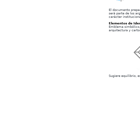
El documento prepara
será parte de los ar
carácter institucion
Elementos de Iden
Emblema simbólico, 
arquitectura y carto
Sugiere equilibrio, e