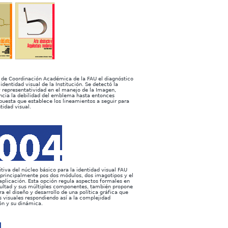
o de Coordinación Académica de la FAU el diagnóstico
identidad visual de la Institución. Se detectó la
y representatividad en el manejo de la Imagen,
cia la debilidad del emblema hasta entonces
opuesta que establece los lineamientos a seguir para
tidad visual.
itiva del núcleo básico para la identidad visual FAU
principalmente pos dos módulos, dos imagotipos y el
 aplicación. Esta opción regula aspectos formales en
cultad y sus múltiples componentes, también propone
a el diseño y desarrollo de una política gráfica que
s visuales respondiendo así a la complejidad
ión y su dinámica.