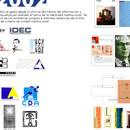
002 se gesta desde la oficina del Centro de Información y
uietud por atender el tema de la identidad institucional. Se
ro de los emblemas propios a distintas estancias de la FAU,
de criterio de unidad institucional.