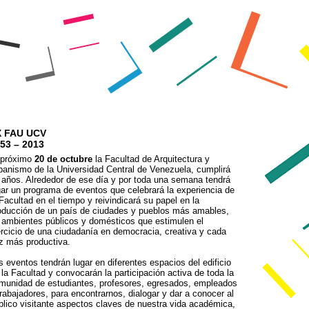
X FAU UCV
53 – 2013
 próximo
20 de octubre
la Facultad de Arquitectura y
banismo de la Universidad Central de Venezuela, cumplirá
 años. Alrededor de ese día y por toda una semana tendrá
gar un programa de eventos que celebrará la experiencia de
 Facultad en el tiempo y reivindicará su papel en la
oducción de un país de ciudades y pueblos más amables,
 ambientes públicos y domésticos que estimulen el
ercicio de una ciudadanía en democracia, creativa y cada
z más productiva.
s eventos tendrán lugar en diferentes espacios del edificio
 la Facultad y convocarán la participación activa de toda la
munidad de estudiantes, profesores, egresados, empleados
trabajadores, para encontrarnos, dialogar y dar a conocer al
blico visitante aspectos claves de nuestra vida académica,