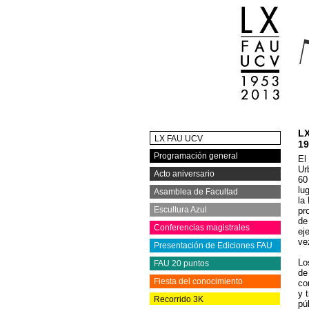
L
LX FAU UCV
19
Programación general
El
Ur
Acto aniversario
60
lu
Asamblea de Facultad
la
Escultura Azul
pr
de
Conferencias magistrales
ej
ve
Presentación de Ediciones FAU
Lo
FAU 20 puntos
de
Fiesta del conocimiento
co
y 
Recorrido 3K
pú