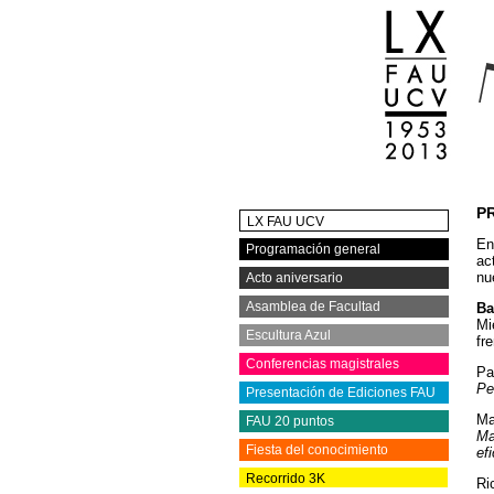
P
LX FAU UCV
En
Programación general
ac
nue
Acto aniversario
Asamblea de Facultad
Ba
Mi
Escultura Azul
fr
Conferencias magistrales
Pa
Pe
Presentación de Ediciones FAU
Ma
FAU 20 puntos
Ma
Fiesta del conocimiento
ef
Recorrido 3K
Ri