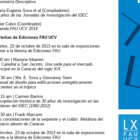
ometría Descriptiva
ría Eugenia Sosa et al (Compiladores)
 años de las Jornadas de Investigación del IDEC
ier Calvo (Coordinador)
enda FAU UCV 2014
rtulias de Ediciones FAU UCV
rtes, 22 de octubre de 2013 en la sala de exposiciones
ente a la librería de Ediciones FAU
30 am | Mariana Iribarren
 Catedral a San Jacinto. Una sede para el mercado
incipal en la Caracas del siglo XIX
:30 am | Ma. E. Sosa y Geovanny Siem
nual de diseño para edificaciones energéticamente
icientes en el trópico
:15 am | Carmen Barrios
copilación histórica de 30 años de investigación en las
rdanas del IDEC (1982-2012)
:30 am | Frank Marcano
s constelaciones de la serpiente y el colibrí. Metáfora del
pacio abierto de Caracas
ércoles, 23 de octubre de 2013 en la sala de exposiciones
ente a la librería de Ediciones FAU