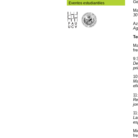
Ge
Eventos estudiantiles
Ma
30
Az
Ag
Te
Ma
fr
9:
De
pr
10
Ma
ef
11
Re
jo
11
La
es
Mi
fr