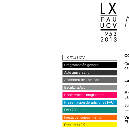
C
LX FAU UCV
Cu
Programación general
ca
Acto aniversario
Asamblea de Facultad
Lu
La
Escultura Azul
Ma
Conferencias magistrales
La
Presentación de Ediciones FAU
Ju
La
FAU 20 puntos
Fiesta del conocimiento
Vi
El
Recorrido 3K