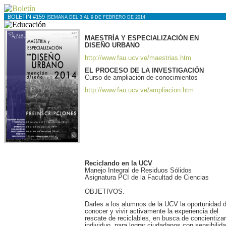
BOLETÍN #159 |
SEMANA DEL 3 AL 9 DE FEBRERO DE 2014
MAESTRÍA Y ESPECIALIZACIÓN EN
DISEÑO URBANO
http://www.fau.ucv.ve/maestrias.htm
EL PROCESO DE LA INVESTIGACIÓN
Curso de ampliación de conocimientos
http://www.fau.ucv.ve/ampliacion.htm
Reciclando en la UCV
Manejo Integral de Residuos Sólidos
Asignatura PCI de la Facultad de Ciencias
OBJETIVOS.
Darles a los alumnos de la UCV la oportunidad 
conocer y vivir activamente la experiencia del
rescate de reciclables, en busca de concientizar
individuo, para lograr ciudadanos con sensibilid