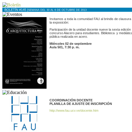
BOLETÍN #145 |
SEMANA DEL 30 AL 6 DE OCTUBRE DE 2013
Invitamos a toda la comunidad FAU al brindis de clausura
la exposición:
Participación de la unidad docente nueve la sexta edición
concurso Alacero para estudiantes. Biblioteca y mediátic
pública realizada en acero.
Miércoles 02 de septiembre
Aula 501, 7:30 p. m.
COORDINACIÓN DOCENTE
PLANILLA DE AJUSTE DE INSCRIPCIÓN
http://www.fau.ucv.ve/docente.htm