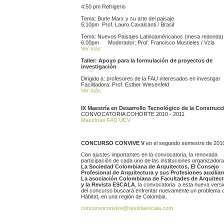
4:50 pm Refrigerio
Tema: Burle Marx y su arte del paisaje
5:10pm Prof. Lauro Cavalcanti / Brasil
Tema: Nuevos Paisajes Latinoaméricanos (mesa redonda)
6.00pm Moderador: Prof. Francisco Mustieles / Vzla
Ver más
Taller: Apoyo para la formulación de proyectos de
investigación
Dirigido a: profesores de la FAU interesados en investigar
Facilitadora: Prof. Esther Wiesenfeld
Ver más
I
X Maestría en Desarrollo Tecnológico de la Construcc
CONVOCATORIA COHORTE 2010 - 2011
Maestrías FAU UCV
CONCURSO CONVIVE V
en el segundo semestre de 201
Con ajustes importantes en la convocatoria, la renovada
participación de cada uno de las instituciones organizadora
La Sociedad Colombiana de Arquitectos,
El Consejo
Profesional de Arquitectura y sus Profesiones auxiliar
La asociación Colombiana de Facultades de Arquitect
y la Revista ESCALA
, la convocatoria a esta nueva versi
del concurso buscará enfrentar nuevamente un problema 
Hábitat, en una región de Colombia.
concursoconvive@revistaescala.com