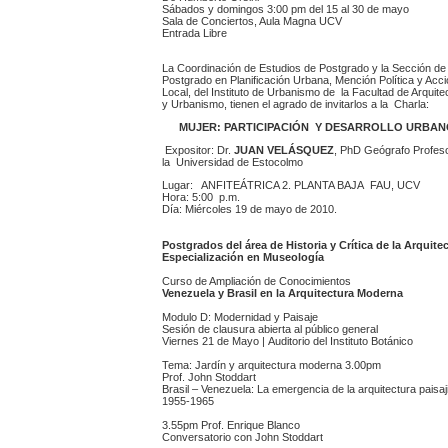
Sábados y domingos 3:00 pm del 15 al 30 de mayo
Sala de Conciertos, Aula Magna UCV
Entrada Libre
La Coordinación de Estudios de Postgrado y la Sección de
Postgrado en Planificación Urbana, Mención Política y Acci
Local, del Instituto de Urbanismo de la Facultad de Arquite
y Urbanismo, tienen el agrado de invitarlos a la Charla:
MUJER:
PARTICIPACIÓN Y DESARROLLO URBAN
Expositor: Dr.
JUAN VELÁSQUEZ
, PhD Geógrafo Profes
la Universidad de Estocolmo
Lugar: ANFITEÁTRICA 2. PLANTA BAJA FAU, UCV
Hora: 5:00 p.m.
Día: Miércoles 19 de mayo de 2010.
Postgrados del área de Historia y Crítica de la Arquite
Especialización en Museología
Curso de Ampliación de Conocimientos
Venezuela y Brasil en la Arquitectura Moderna
Modulo D: Modernidad y Paisaje
Sesión de clausura abierta al público general
Viernes 21 de Mayo | Auditorio del Instituto Botánico
Tema: Jardín y arquitectura moderna 3.00pm
Prof. John Stoddart
Brasil – Venezuela: La emergencia de la arquitectura paisaj
1955-1965
3.55pm Prof. Enrique Blanco
Conversatorio con John Stoddart