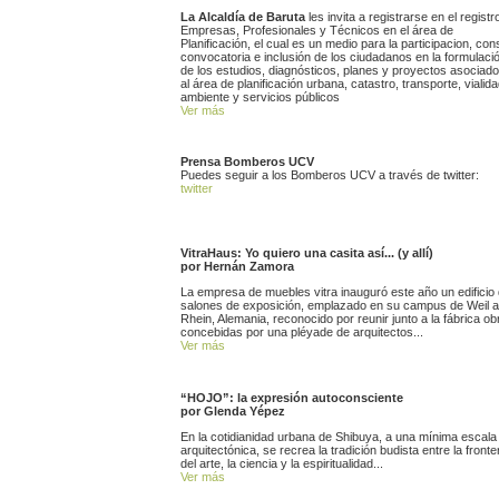
La Alcaldía de Baruta
les invita a registrarse en el registr
Empresas, Profesionales y Técnicos en el área de
Planificación, el cual es un medio para la participacion, cons
convocatoria e inclusión de los ciudadanos en la formulaci
de los estudios, diagnósticos, planes y proyectos asociad
al área de planificación urbana, catastro, transporte, vialida
ambiente y servicios públicos
Ver más
Prensa Bomberos UCV
Puedes seguir a los Bomberos UCV a través de twitter:
twitter
VitraHaus: Yo quiero una casita así... (y allí)
por Hernán Zamora
La empresa de muebles vitra inauguró este año un edificio
salones de exposición, emplazado en su campus de Weil 
Rhein, Alemania, reconocido por reunir junto a la fábrica ob
concebidas por una pléyade de arquitectos...
Ver más
“HOJO”: la expresión autoconsciente
por Glenda Yépez
En la cotidianidad urbana de Shibuya, a una mínima escala
arquitectónica, se recrea la tradición budista entre la fronte
del arte, la ciencia y la espiritualidad...
Ver más