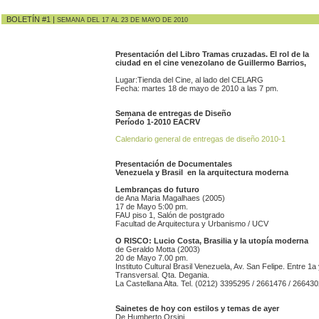
BOLETÍN #1 |
SEMANA DEL 17 AL 23 DE MAYO DE 2010
Presentación del Libro Tramas cruzadas. El rol de la
ciudad en el cine venezolano de Guillermo Barrios,
Lugar:Tienda del Cine, al lado del CELARG
Fecha: martes 18 de mayo de 2010 a las 7 pm.
Semana de entregas de Diseño
Período 1-2010 EACRV
Calendario general de entregas de diseño 2010-1
Presentación de Documentales
Venezuela y Brasil en la arquitectura moderna
Lembranças do futuro
de Ana Maria Magalhaes (2005)
17 de Mayo 5:00 pm.
FAU piso 1, Salón de postgrado
Facultad de Arquitectura y Urbanismo / UCV
O RISCO: Lucio Costa, Brasilia y la utopía moderna
de Geraldo Motta (2003)
20 de Mayo 7.00 pm.
Instituto Cultural Brasil Venezuela, Av. San Felipe. Entre 1a
Transversal. Qta. Degania.
La Castellana Alta. Tel. (0212) 3395295 / 2661476 / 266430
Sainetes de hoy con estilos y temas de ayer
De Humberto Orsini