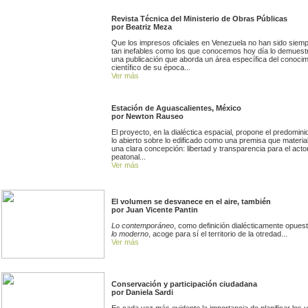
Revista Técnica del Ministerio de Obras Públicas
por Beatriz Meza
Que los impresos oficiales en Venezuela no han sido siem
tan inefables como los que conocemos hoy día lo demuest
una publicación que aborda un área específica del conocim
científico de su época...
Ver más
Estación de Aguascalientes, México
por Newton Rauseo
El proyecto, en la dialéctica espacial, propone el predomini
lo abierto sobre lo edificado como una premisa que materia
una clara concepción: libertad y transparencia para el acto
peatonal...
Ver más
El volumen se desvanece en el aire, también
por Juan Vicente Pantin
Lo contemporáneo
, como definición dialécticamente opuest
lo moderno
, acoge para sí el territorio de la otredad...
Ver más
Conservación y participación ciudadana
por Daniela Sardi
Es cada vez más evidente la importancia de planificar los 