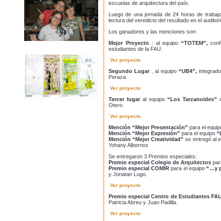
escuelas de arquitectura del país.
Luego de una jornada de 24 horas de trabajo 
lectura del veredicto del resultado en el auditor
Los ganadores y las menciones son:
Mejor Proyecto
: al equipo
“TOTEM”,
conf
estudiantes de la FAU.
Ver proyecto
Segundo Lugar
, al equipo
“UB4”,
integrad
Peraza.
Ver proyecto
Tercer lugar
al equipo
“Los Tarzanoides”
Otero.
Ver proyecto
Mención “Mejor Presentación”
para el equi
Mención “Mejor Expresión”
para el equipo
“
Mención “Mejor Creatividad”
se entregó al 
Yohany Albornoz
Se entregaron 3 Premios especiales:
Premio especial Colegio de Arquitectos
par
Premio especial COMIR
para el equipo
“…y 
y Jonatan Lugo.
Ver proyecto
Premio especial Centro de Estudiantes FA
Patricia Abreu y Juan Padilla
.
Ver proyecto