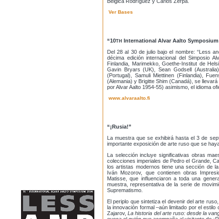
Bélgica Rodríguez y Carlos Zerpa.
Ver Bases
“10
International Alvar Aalto Symposium
TH
Del 28 al 30 de julio bajo el nombre: “Less an
décima edición internacional del Simposio A
Finlandia, Marimekko, Goethe-Institut de Helsin
Gavin Bryars (UK), Sean Godsell (Australia
(Portugal), Samuli Miettinen (Finlandia), F
(Alemania) y Brigitte Shim (Canadá), se llevará
por Alvar Aalto 1954-55) asimismo, el idioma ofi
www.alvaraalto.fi
“¡Rusia!”
La muestra que se exhibirá hasta el 3 de se
importante exposición de arte ruso que se haya 
La selección incluye significativas obras mae
colecciones imperiales de Pedro el Grande, Cata
los artistas modernos tiene una sección de l
Iván Mozorov, que contienen obras Impresio
Matisse, que influenciaron a toda una gener
muestra, representativa de la serie de movimi
Suprematismo.
El periplo que sintetiza el devenir del arte rus
la innovación formal –aún limitado por el estilo
Zajarov,
La historia del arte ruso: desde la v