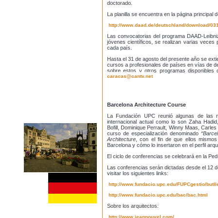
doctorado.
La planilla se encuentra en la página principal
http://www.daad.de/deutschland/download/031
Las convocatorias del programa DAAD-Leibniz
jóvenes científicos, se realizan varias vece
cada país.
Hasta el 31 de agosto del presente año se exti
cursos a profesionales de países en vías de d
sobre estos y otros programas disponibles
caracas@cantv.net
Barcelona Architecture Course
La Fundación UPC reunió algunas de las má
internacional actual como lo son Zaha Hadid
Bofill, Dominique Perrault, Winny Maas, Carles 
curso de especialización denominado
“Barce
Architecture
, con el fin de que ellos mismos
Barcelona y cómo lo insertaron en el perfil arqu
El ciclo de conferencias se celebrará en la Ped
Las conferencias serán dictadas desde el 12 de
visitar los siguientes links:
http://www.fundacio.upc.edu/FUPCgestio/butll
http://www.fundacio.upc.edu/bac/bac.html
Sobre los arquitectos:
http://www.jeannouvel.com/