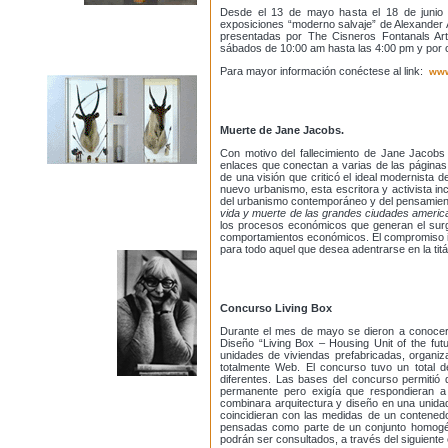
Desde el 13 de mayo hasta el 18 de junio 
exposiciones “moderno salvaje” de Alexander 
presentadas por The Cisneros Fontanals Art 
sábados de 10:00 am hasta las 4:00 pm y por 
Para mayor información conéctese al link:
www
Muerte de Jane Jacobs.
Con motivo del fallecimiento de Jane Jacobs
enlaces que conectan a varias de las páginas
de una visión que criticó el ideal modernista 
nuevo urbanismo, esta escritora y activista i
del urbanismo contemporáneo y del pensamient
vida y muerte de las grandes ciudades ameri
los procesos económicos que generan el surgi
comportamientos económicos. El compromiso in
para todo aquel que desea adentrarse en la titá
Concurso Living Box
Durante el mes de mayo se dieron a conocer
Diseño “Living Box – Housing Unit of the fut
unidades de viviendas prefabricadas, organiza
totalmente Web. El concurso tuvo un total 
diferentes. Las bases del concurso permitió 
permanente pero exigía que respondieran a c
combinara arquitectura y diseño en una unidad
coincidieran con las medidas de un contenedo
pensadas como parte de un conjunto homogén
podrán ser consultados, a través del siguiente