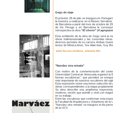
Gego de viaje
El próximo 28 de julio se inaugura en Portugal
la muestra a realizarse en el Museo Serralves
de Barcelona a partir del mes de octubre de 2
de Iris Peruga y en Barcelona le correspo
retrospectiva la obra
“El chorro” (4 agrupaci
Esta exhibición de la obra de Gego será la m
obras tridimensionales y las conocidas obras
diversos períodos de su carrera. Ambas muest
textos de Mónica Amor, Yve-Alain bois, Guy Bret
www.fau.ucv.ve/obras_arte/arte.htm
"Narváez otra mirada"
Con motivo de la conmemoración del centen
Universidad Central de Venezuela organizó la 
formas escultóricas", que permitirá un enriqu
más importante de nuestros escultores del sigl
Esta exposición reúne una breve selección de
obras correspondientes a la etapa propiament
Su obra describe una amplísima trayectoria
moderno, noción que asimiló y vivió con inago
en su trabajo.
Entre las esculturas que conforman esta expos
la Facultad de Arquitectura y Urbanismo de la
"Narváez otra mirada" se inaugura el día jueve
de la UCV.