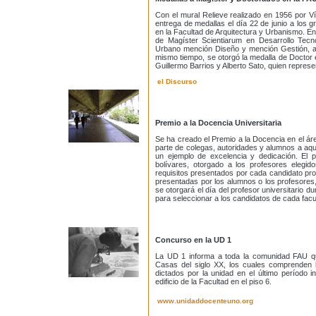
Con el mural Relieve realizado en 1956 por Ví
entrega de medallas el día 22 de junio a los 
en la Facultad de Arquitectura y Urbanismo. En
de Magíster Scientiarum en Desarrollo Tecno
Urbano mención Diseño y mención Gestión, as
mismo tiempo, se otorgó la medalla de Doctor 
Guillermo Barrios y Alberto Sato, quien repre
el Discurso
Premio a la Docencia Universitaria
Se ha creado el
Premio a la Docencia
en el ár
parte de colegas, autoridades y alumnos a aqu
un ejemplo de excelencia y dedicación. El
bolívares, otorgado a los profesores elegid
requisitos presentados por cada candidato pro
presentadas por los alumnos o los profesores, 
se otorgará el día del profesor universitario 
para seleccionar a los candidatos de cada facu
Concurso en la UD 1
La UD 1 informa a toda la comunidad FAU qu
Casas del siglo XX, los cuales comprenden l
dictados por la unidad en el último período i
edificio de la Facultad en el piso 6.
www.unidaddocenteuno.org