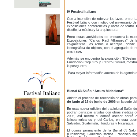
IV Festival Italiano
Con a intención de reforzar los lazos entre Ita
Festival Italiano con motivo del aniversario d
exposiciones conferencias y obras de teatro. El 
diseño, la música y la arquitectura.
Entre estas actividades se encuentra la mue
Exposiciones "Carlos Raúl VIllanueva" de l
enigmísticos, los rebus o acertijos, donde
iconográfica de objetos, con el agregado de 
una frase.
Además se encuentra la exposición “Il Design It
Fundación Corp Group Centro Cultural, mostrand
la postguerra.
Para mayor información acerca de la agenda de
Bienal 63 Salón “Arturo Michelena”
Abierto el proceso de recepción de obras para
de junio al 18 de junio de 2006
en la sede de
En esta nueva edición del tradicional Salón 
podrán participar artistas con obras inéditas d
2006, así mismo el comité asesor abrirá el
latinoamericanos y del Caribe, en esta opor
Salvador, Guatemala, Honduras y Nicaragua.
El comité permanente de la Bienal 63 Saló
(Presidenta), Guillermo Barrios, Francisco Bu