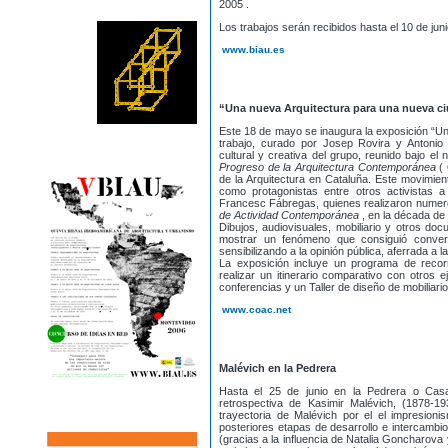
2005 .
Los trabajos serán recibidos hasta el 10 de jun
www.biau.es
“Una nueva Arquitectura para una nueva ci
Este 18 de mayo se inaugura la exposición “Un
trabajo, curado por Josep Rovira y Antonio P
cultural y creativa del grupo, reunido bajo e
Progreso de la Arquitectura Contemporánea
(
de la Arquitectura en Cataluña. Este movimien
como protagonistas entre otros activistas 
Francesc Fábregas, quienes realizaron numero
de Actividad Contemporánea
, en la década de 
Dibujos, audiovisuales, mobiliario y otros d
mostrar un fenómeno que consiguió convert
sensibilizando a la opinión pública, aferrada a 
La exposición incluye un programa de recorr
realizar un itinerario comparativo con otros e
conferencias y un Taller de diseño de mobiliari
www.coac.net
Malévich en la Pedrera
Hasta el 25 de junio en la Pedrera o Casa 
retrospectiva de Kasimir Malévich, (1878-
trayectoria de Malévich por el el impresioni
posteriores etapas de desarrollo e intercambi
(gracias a la influencia de Natalia Goncharova 