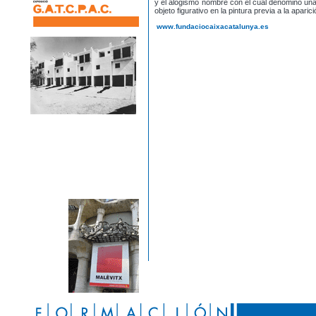
y el alogismo nombre con el cual denominó una 
objeto figurativo en la pintura previa a la apari
www.fundaciocaixacatalunya.es