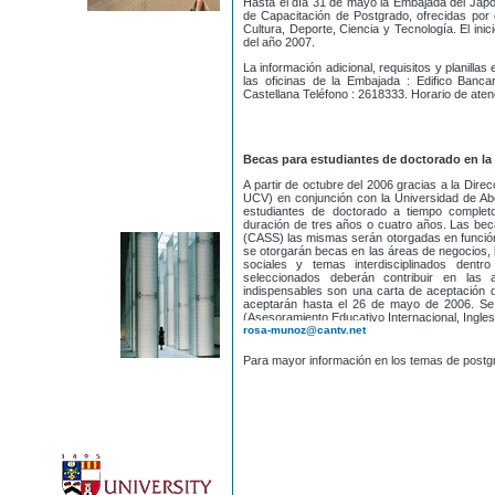
Hasta el día 31 de mayo la Embajada del Japó
de Capacitación de Postgrado, ofrecidas por 
Cultura, Deporte, Ciencia y Tecnología. El ini
del año 2007.
La información adicional, requisitos y planilla
las oficinas de la Embajada : Edifico Banc
Castellana Teléfono : 2618333. Horario de ate
Becas para estudiantes de doctorado en la
A partir de octubre del 2006 gracias a la Dire
UCV) en conjunción con la Universidad de A
estudiantes de doctorado a tiempo complet
duración de tres años o cuatro años. Las bec
(CASS) las mismas serán otorgadas en función 
se otorgarán becas en las áreas de negocios, leye
sociales y temas interdisciplinados dent
seleccionados deberán contribuir en las
indispensables son una carta de aceptación de
aceptarán hasta el 26 de mayo de 2006. Se
(Asesoramiento Educativo Internacional, Ingles 
rosa-munoz@cantv.net
Para mayor información en los temas de post