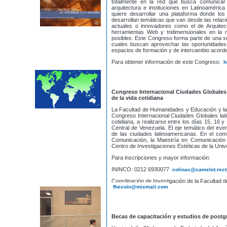
totalmente en la red que busca comunicar y
arquitectura e instituciones en Latinoamérica
quiere desarrollar una plataforma donde lo
desarrollan temáticas que van desde las relac
actuales o innovadores como el de Arquitect
herramientas Web y tridimensionales en la r
posibles. Este Congreso forma parte de una s
cuales buscan aprovechar las oportunidades 
espacios de formación y de intercambio acord
Para obtener información de este Congreso:
h
Congreso Internacional Ciudades Globales l
de la vida cotidiana
La Facultad de Humanidades y Educación y la U
Congreso Internacional Ciudades Globales lati
cotidiana, a realizarse entre los días 15, 16 
Central de Venezuela. El eje temático del ev
de las ciudades latinoamericanas. En el comit
Comunicación, la Maestría en Comunicación 
Centro de Investigaciones Estéticas de la Univ
Para inscripciones y mayor información:
ININCO: 0212 6930077
colinac@camelot.rect
Coordinación de Investigación de la Facultad
fhecoin@mixmail.com
Becas de capacitación y estudios de post