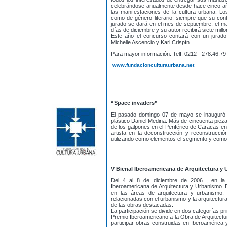
celebrándose anualmente desde hace cinco año
las manifestaciones de la cultura urbana. Los
como de género literario, siempre que su cont
jurado se dará en el mes de septiembre, el m
días de diciembre y su autor recibirá siete mill
Este año el concurso contará con un jurado
Michelle Ascencio y Karl Crispín.
Para mayor información: Telf. 0212 - 278.46.79
www.fundacionculturaurbana.net
“Space invaders”
El pasado domingo 07 de mayo se inauguró la
plástico Daniel Medina. Más de cincuenta pieza
de los galpones en el Periférico de Caracas en
artista en la deconstrucción y reconstrucció
utilizando como elementos el segmento y como m
V Bienal Iberoamericana de Arquitectura y
Del 4 al 8 de diciembre de 2006 , en la 
Iberoamericana de Arquitectura y Urbanismo. Es
en las áreas de arquitectura y urbanismo, 
relacionadas con el urbanismo y la arquitectura
de las obras destacadas.
La participación se divide en dos categorías pri
Premio Iberoamericano a la Obra de Arquitectur
participar obras construidas en Iberoamérica 