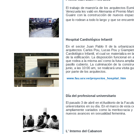
El trabajo de maestría de los arquitectos Eumi
Venezuela les valió en Alemania el Premio Mar
Guaire con la construcción de nuevos espac
que lo rodean a todo lo largo
y que se encuentra
Hospital Cardiológico Infantil
En el sector Juan Pablo II de la urbanizaci
arquitectos Carlos Pou, Lucas Pou y Giampietr
Cardiológico Infantil, el cual se materializa e
de la edificación. La disposición funcional en
que rodea a la misma así como la futura amplia
pasillo cubierto. La culminación de la constr
junio, a las 10:00 am, se realizará una visita 
por parte de los arquitectos.
www.fau.ucv.ve/proyectos_hospital..htm
Día del profesional universitario
El pasado 3 de abril en el Auditorio de la Facu
universitarios en su día. En el marco de esta 
ampliamente variados como la meritocracia y s
nuevos avances en sexualidad femenina.
L' Interno del Cabanon