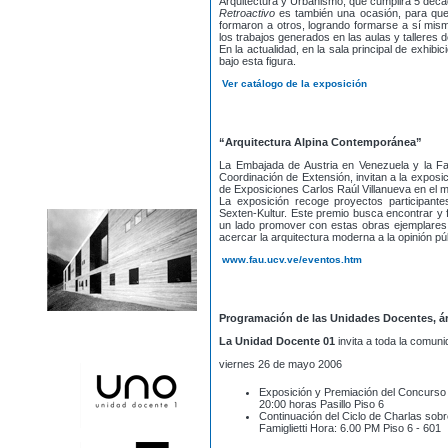
Arquitectura y Urbanismo, que cumplirá 5 déca
Retroactivo
es también una ocasión, para que 
formaron a otros, logrando formarse a sí mis
los trabajos generados en las aulas y talleres 
En la actualidad, en la sala principal de exhibi
bajo esta figura.
Ver catálogo de la exposición
“Arquitectura Alpina Contemporánea”
La Embajada de Austria en Venezuela y la Fa
Coordinación de Extensión, invitan a la exposi
de Exposiciones Carlos Raúl Villanueva en el m
La exposición recoge proyectos participante
Sexten-Kultur. Este premio busca encontrar y 
un lado promover con estas obras ejemplares 
acercar la arquitectura moderna a la opinión pú
www.fau.ucv.ve/eventos.htm
Programación de las Unidades Docentes, á
La Unidad Docente 01
invita a toda la comuni
viernes 26 de mayo 2006
Exposición y Premiación del Concurso
20:00 horas Pasillo Piso 6
Continuación del Ciclo de Charlas sobr
Famiglietti Hora: 6.00 PM Piso 6 - 601