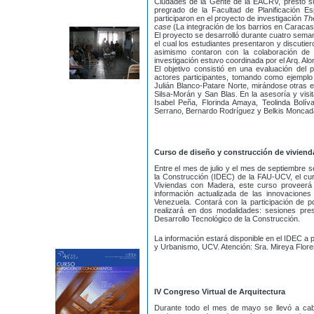
Ciudades de la Gente de la EACRV, prestó su
pregrado de la Facultad de Planificación E
participaron en el proyecto de investigación
The
case
(La integración de los barrios en Caracas
El proyecto se desarrolló durante cuatro seman
el cual los estudiantes presentaron y discutie
asimismo contaron con la colaboración de 
investigación estuvo coordinada por el Arq. Alo
El objetivo consistió en una evaluación del 
actores participantes, tomando como ejempl
Julián Blanco-Patare Norte, mirándose otras e
Silsa-Morán y San Blas. En la asesoría y visi
Isabel Peña, Florinda Amaya, Teolinda Bolív
Serrano, Bernardo Rodríguez y Belkis Moncad
Curso de diseño y construcción de vivien
Entre el mes de julio y el mes de septiembre se
la Construcción (IDEC) de la FAU-UCV, el cu
Viviendas con Madera, este curso proveerá a 
información actualizada de las innovacion
Venezuela. Contará con la participación de p
realizará en dos modalidades: sesiones pres
Desarrollo Tecnológico de la Construcción.
La información estará disponible en el IDEC a p
y Urbanismo, UCV. Atención: Sra. Mireya Flor
IV Congreso Virtual de Arquitectura
Durante todo el mes de mayo se llevó a cabo