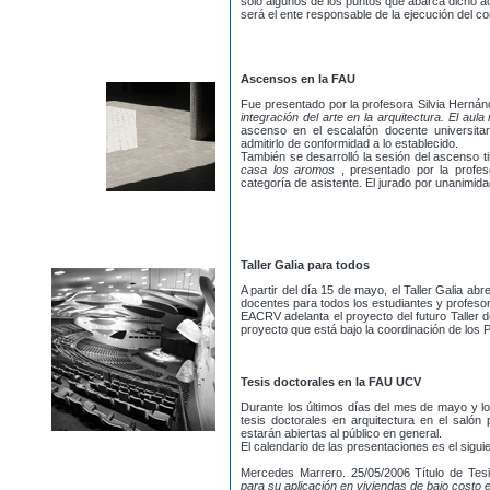
sólo algunos de los puntos que abarca dicho a
será el ente responsable de la ejecución del c
Ascensos en la FAU
Fue presentado por la profesora Silvia Hernán
integración del arte en la arquitectura. El au
ascenso en el escalafón docente universitari
admitirlo de conformidad a lo establecido.
También se desarrolló la sesión del ascenso ti
casa los aromos
, presentado por la profe
categoría de asistente. El jurado por unanimidad
Taller Galia para todos
A partir del día 15 de mayo, el Taller Galia a
docentes para todos los estudiantes y profesor
EACRV adelanta el proyecto del futuro Taller 
proyecto que está bajo la coordinación de los 
Tesis doctorales en la FAU UCV
Durante los últimos días del mes de mayo y lo
tesis doctorales en arquitectura en el salón
estarán abiertas al público en general.
El calendario de las presentaciones es el siguie
Mercedes Marrero. 25/05/2006 Título de Tes
para su aplicación en viviendas de bajo costo