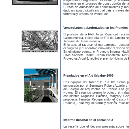
asignaturas obligatorias; electivas y optati
intervenir en el proceso de construcción de l
Cursos de Ampliación de conocimientos y ma
dado un apoyo significativo al país a través de
territorial y urbana de Venezuela.
Venezolanos galardonados en los Premios
El profesor de la FAU Jorge Rigamonti recibi
Latinoamérica, celebrada en Río de Janeiro re
Terminal de Transferencia.
El jurado, al razonar el otorgamiento, destac
ecológicos y el abordaje innovador al diseño de
En el mismo evento, el Proyecto Integral Habil
Silvia Soonets, Isabel Cecilia Pocaterra, Marí
Proyectos Arqui 5, recibió el premio Holcim de B
Premiados en el Art Urbaine 2005
Dos equipos del Taller "De 7 a 10" fueron p
convocado por el Seminaire Robert Auxelle y l
del Colegio de Arquitectos de Francia. Los g
Novoa. El segundo premio lo obtuvo el traba
estudiantes Miguelina Falótico, Maryory G
propuesta llamada Recuperando el Casco Hi
Dacosta, José Miguel Stelluti y Moisés Palacio
Informe decanal en el portal FAU
La reseña que el decano presenta sobre las 