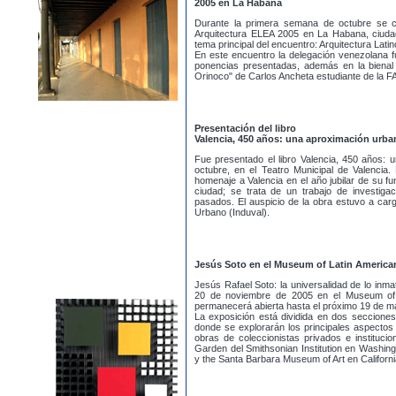
2005 en La Habana
Durante la primera semana de octubre se c
Arquitectura ELEA 2005 en La Habana, ciudad 
tema principal del encuentro: Arquitectura Lat
En este encuentro la delegación venezolana f
ponencias presentadas, además en la bienal d
Orinoco" de Carlos Ancheta estudiante de la FAU
Presentación del libro
Valencia, 450 años: una aproximación urban
Fue presentado el libro Valencia, 450 años: 
octubre, en el Teatro Municipal de Valencia. 
homenaje a Valencia en el año jubilar de su 
ciudad; se trata de un trabajo de investigac
pasados. El auspicio de la obra estuvo a cargo
Urbano (Induval).
Jesús Soto en el Museum of Latin America
Jesús Rafael Soto: la universalidad de lo inma
20 de noviembre de 2005 en el Museum of L
permanecerá abierta hasta el próximo 19 de m
La exposición está dividida en dos secciones
donde se explorarán los principales aspectos
obras de coleccionistas privados e instituc
Garden del Smithsonian Institution en Wash
y the Santa Barbara Museum of Art en Californi