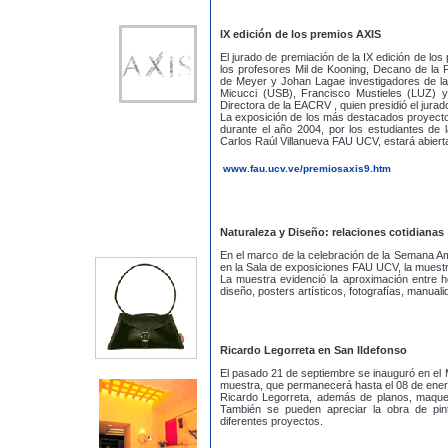
IX edición de los premios AXIS
El jurado de premiación de la IX edición de lo
los profesores Mil de Kooning, Decano de la 
de Meyer y Johan Lagae investigadores de la
Micucci (USB), Francisco Mustieles (LUZ) y
Directora de la EACRV , quien presidió el jurad
La exposición de los más destacados proyectos
durante el año 2004, por los estudiantes de 
Carlos Raúl Villanueva FAU UCV, estará abierta
www.fau.ucv.ve/premiosaxis9.htm
Naturaleza y Diseño: relaciones cotidianas
En el marco de la celebración de la Semana Am
en la Sala de exposiciones FAU UCV, la muestr
La muestra evidenció la aproximación entre h
diseño, posters artísticos, fotografías, manual
Ricardo Legorreta en San Ildefonso
El pasado 21 de septiembre se inauguró en el 
muestra, que permanecerá hasta el 08 de ener
Ricardo Legorreta, además de planos, maquet
También se pueden apreciar la obra de pin
diferentes proyectos.