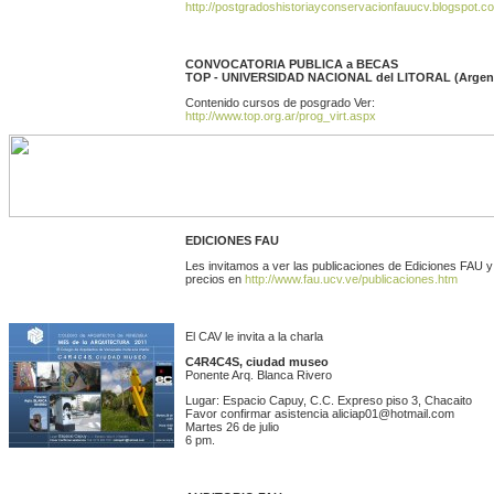
http://postgradoshistoriayconservacionfauucv.blogspot.c
CONVOCATORIA PUBLICA a BECAS
TOP - UNIVERSIDAD NACIONAL del LITORAL (Argent
Contenido cursos de posgrado Ver:
http://www.top.org.ar/prog_virt.aspx
EDICIONES FAU
Les invitamos a ver las publicaciones de Ediciones FAU y
precios en
http://www.fau.ucv.ve/publicaciones.htm
El CAV le invita a la charla
C4R4C4S, ciudad museo
Ponente Arq. Blanca Rivero
Lugar: Espacio Capuy, C.C. Expreso piso 3, Chacaito
Favor confirmar asistencia aliciap01@hotmail.com
Martes 26 de julio
6 pm.