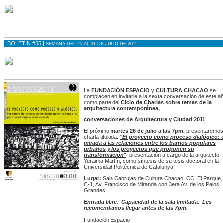
BOLETÍN #55 |
SEMANA DEL 25 AL 31 DE JULIO DE 2011
La
FUNDACIÓN ESPACIO
y
CULTURA CHACAO
se
complacen en invitarle a la sexta conversación de este a
como parte del
Ciclo de Charlas sobre temas de la
arquitectura contemporánea,
conversaciones de Arquitectura y Ciudad 2011
El próximo
martes 26 de julio a las 7pm,
presentaremos
charla titulada:
"El proyecto como proceso dialógico: 
mirada a las relaciones entre los barrios populares
urbanos y los proyectos que proponen su
transformación
"
, presentación a cargo de la arquitecto
Yuraima Martín, como síntesis de su tesis doctoral en la
Universidad Politécnica de Catalunya.
Lugar:
Sala Cabrujas de Cultura Chacao, CC. El Parque, 
C-1, Av. Francisco de Miranda con 3era Av. de los Palos
Grandes.
Entrada libre. Capacidad de la sala limitada. Les
recomendamos
llegar antes de las 7pm.
--
Fundación Espacio