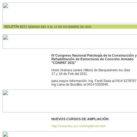
BOLETÍN #23 |
SEMANA DEL 6 AL 12 DE DICIEMBRE DE 2010
IV Congreso Nacional Patología de la Construcción y
Rehabilitación de Estructuras de Concreto Armado
"CONPAT 2011"
Hotel Jirahara (antes Hilton) de Barquisimeto los días
17 y 18 de Feb del 2011.
para mayor información: Ing. Farid Sada al 0414 5278787
Ing Liana de Bustillos al 0414 5303946.
NUEVOS CURSOS DE AMPLIACIÓN
http://www.fau.ucv.ve/ampliacion.htm