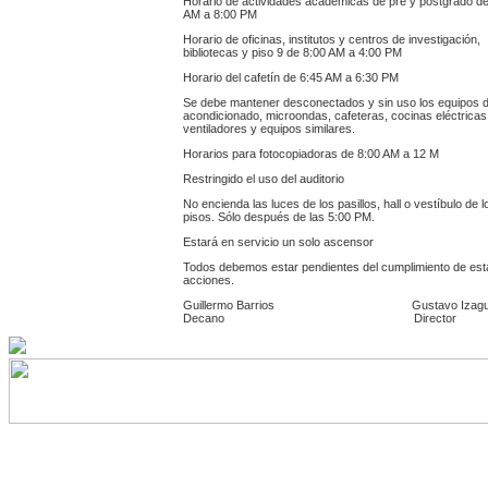
Horario de actividades académicas de pre y postgrado de
AM a 8:00 PM
Horario de oficinas, institutos y centros de investigación,
bibliotecas y piso 9 de 8:00 AM a 4:00 PM
Horario del cafetín de 6:45 AM a 6:30 PM
Se debe mantener desconectados y sin uso los equipos d
acondicionado, microondas, cafeteras, cocinas eléctricas
ventiladores y equipos similares.
Horarios para fotocopiadoras de 8:00 AM a 12 M
Restringido el uso del auditorio
No encienda las luces de los pasillos, hall o vestíbulo de l
pisos. Sólo después de las 5:00 PM.
Estará en servicio un solo ascensor
Todos debemos estar pendientes del cumplimiento de est
acciones.
Guillermo Barrios Gustavo Izagui
Decano Director