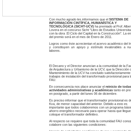
Con mucho agrado les informamos que el
SISTEMA DE
INFORMACIÓN CINTÍFICA, HUMANÍSTICA Y
TECNOLÓGICA (SICHT-UCV)
ha premiado al Prof. Alber
Lovera en el concurso Sicht "Libro de Estudios Universitar
con la obra :El Ciclo del Capital en la Construcción". La e
del premio será en el mes de Enero de 2011.
Logros como éste acrecientan el acervo académico del Ins
y constituyen un apoyo y estímulo invalorables a nu
labores.
El Decano y el Director anuncian a la comunidad de la Fa
de Arquitectura y Urbanismo de la UCV, que la Dirección 
Mantenimiento de la UCV ha concluido satisfactoriamente 
trabajos de instalación del transformado provisional para l
FAU.
En consecuencia nos place anunciar el
reinicio de todas
actividades administrativas y
académicas
tanto en pr
en postgrado, a partir del lunes 06 de diciembre.
Es preciso informar que el transformador provisional es 
Kva, de menor capacidad del anterior. Debido a esto es
importante que todos colaboremos con un programa bási
ahorro energético necesario para operar hasta que llegue
coloque el transformador definitivo.
Al respecto se requiere que toda la comunidad FAU cono
colabore con las siguientes condiciones: