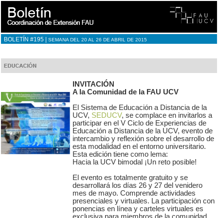
BOLETÍN #195 |
SEMANA DEL 20 AL 26 DE ABRIL DE 2015
INVITACIÓN
A la Comunidad de la FAU UCV
El Sistema de Educación a Distancia de la
UCV,
SEDUCV
, se complace en invitarlos a
participar en el V Ciclo de Experiencias de
Educación a Distancia de la UCV, evento de
intercambio y reflexión sobre el desarrollo de
esta modalidad en el entorno universitario.
Esta edición tiene como lema:
Hacia la UCV bimodal ¡Un reto posible!
El evento es totalmente gratuito y se
desarrollará los días 26 y 27 del venidero
mes de mayo. Comprende actividades
presenciales y virtuales. La participación con
ponencias en línea y carteles virtuales es
exclusiva para miembros de la comunidad