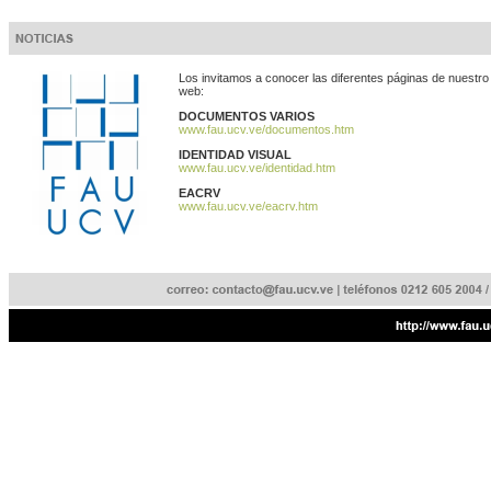
Los invitamos a conocer las diferentes páginas de nuestro 
web:
DOCUMENTOS VARIOS
www.fau.ucv.ve/documentos.htm
IDENTIDAD VISUAL
www.fau.ucv.ve/identidad.htm
EACRV
www.fau.ucv.ve/eacrv.htm