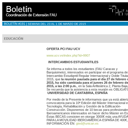
BOLETÍN #191 |
SEMANA DEL 23 AL 1 DE MARZO DE 2015
OFERTA PCI FAU UCV
www.ucv.ve/index.php?id=9907
INTERCAMBIOS ESTUDIANTILES
Se informa a todos los estudiantes (FAU Caracas y
Barquisimeto), interesados en participar en el programa de
Intercambio Estudiantil Regular Internacional y Doble Titula
2015, que
la reunión pautada para el día 27 de febrero 
2015, ha sido cambiada para el jueves 26 de febrero d
2015, a las 2:00 p.m.
, en la Sala Anfiteátrica 2, Planta Baj
Se recuerda que la asistencia a esta reunión es OBLIGAT
UNIVERSIDAD DE CANTABRIA, ESPAÑA
Por medio de la Presente le informamos que ya está abierta
convocatoria para la 10ª Edición del Máster Internacional e
Tecnología, Rehabilitación y Gestión de la Edificación-
Construcción. Disponemos de 10 becas para profesionale
Iberoamericanos interesados en hacer dicho Máster en E
Éstas BECAS consisten en otorgar 3000€ más una AYUDA
PARA LA MOVILIDAD IBEROAMÉRICA-ESPAÑA DE 400€,
INFORMACIÓN EN:
gted@unican.es