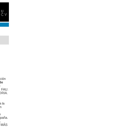
ción
de
e
a, FAU.
ORIA.
 la
n
s
spaña.
 MÁS