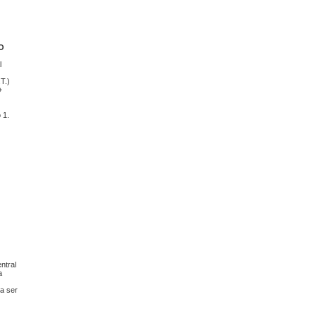
O
l
T.)
+
 1.
ntral
a
 ser