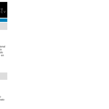
ional
do
ndo
s en
o
mato