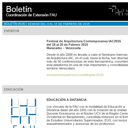
BOLETÍN #190 |
SEMANA DEL 9 AL 15 DE FEBRERO DE 2015
Festival de Arquitectura Contemporanea IAC2015
del 18 al 20 de Febrero 2015
Maracaibo – Venezuela
Desde el año 2008 es llevado a cabo el Seminario Internac
de Arquitectura IAC, en el cuál, hasta la fecha, han diserta
más de 50 conferencistas de toda Iberoamérica, convirtie
esta plataforma en una de más importantes y consolidada
territorio Venezolano.
eventosdearquitectura.com/blog/iac2015/
EDUCACIÓN A DISTANCIA
Los vínculos de la FAU con la modalidad de Educación a
Distancia datan del año 1991 con la creación de la Unidad
Docente Extramuros en el Núcleo UCV de la Región Centr
Occidental en Barquisimeto, concebida entonces en el for
de Estudios Universitarios Supervisados, EUS, con textos
autoadministrados y asesorías de los profesores.