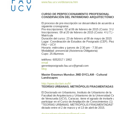
www.fau.ucv.ve/distancia.htm
CURSO DE PERFECCIONAMIENTO PROFESIONAL
CONSERVACIÓN DEL PATRIMONIO ARQUITECTÓNIC
El proceso de pre-inscripción se desarrollará de acuerdo a
siguiente cronograma:
Pre-inscripciones: 02 al 06 de febrero de 2015 (Costo: 3 U.
Inscripciones: 09 al 20 de febrero de 2015 (Costo: 4 U.T.) 
Matrícula
Duración del curso: 23 de febrero al 08 de mayo de 2015
Lugar: Coordinación de Estudios de Postgrado (CEP). Piso
FAU – UCV
Horario: miércoles y jueves de 2:30 pm - 7:30 pm
Modalidad: presencial (Asistencia Obligatoria)
Cupo: 25 Alumnos
teléfono: 6052017 / 1862
email
gerentepostgrado.fau.ucv@gmail.com
blog
Master Erasmus Mundus JMD DYCLAM - Cultural
Landscapes
http://www.dyclam.eu/fr/
TEORÍAS URBANAS. METRÓPOLIS FRAGMENTADAS
El Doctorado en Urbanismo, Instituto de Urbanismo de la
Facultad de Arquitectura y Urbanismo de la Universidad Ce
de Venezuela (UCV), Caracas. tiene el agrado de invitarle 
participar en el Curso de Ampliación de Conocimientos (1)
"TEORÍAS URBANAS. METRÓPOLIS FRAGMENTADAS" a
dictado entre el 2 de marzo y el 13 de abril de 2015.
doctoradoenurbanismo@gmail.com