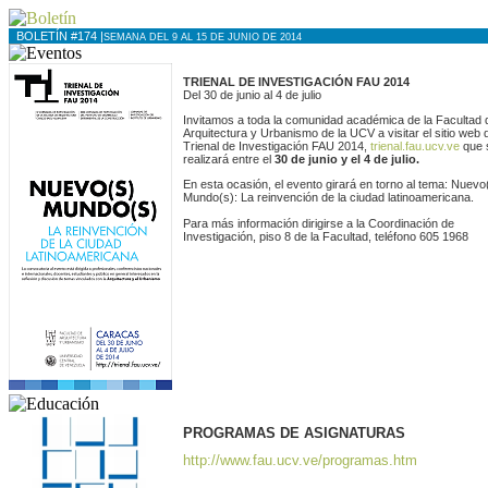
BOLETÍN #174 |
SEMANA DEL 9 AL 15 DE JUNIO DE 2014
TRIENAL DE INVESTIGACIÓN FAU 2014
Del 30 de junio al 4 de julio
Invitamos a toda la comunidad académica de la Facultad 
Arquitectura y Urbanismo de la UCV a visitar el sitio web 
Trienal de Investigación FAU 2014,
trienal.fau.ucv.ve
que 
realizará entre el
30 de junio y el 4 de julio.
En esta ocasión, el evento girará en torno al tema: Nuevo
Mundo(s): La reinvención de la ciudad latinoamericana.
Para más información dirigirse a la Coordinación de
Investigación, piso 8 de la Facultad, teléfono 605 1968
PROGRAMAS DE ASIGNATURAS
http://www.fau.ucv.ve/programas.htm