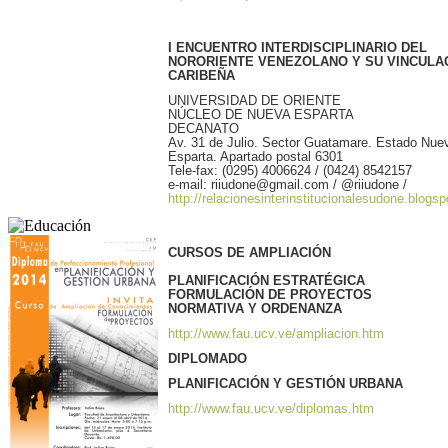
I ENCUENTRO INTERDISCIPLINARIO DEL
NORORIENTE VENEZOLANO Y SU VINCULA
CARIBEÑA
UNIVERSIDAD DE ORIENTE
NÚCLEO DE NUEVA ESPARTA
DECANATO
Av. 31 de Julio. Sector Guatamare. Estado Nue
Esparta. Apartado postal 6301
Tele-fax: (0295) 4006624 / (0424) 8542157
e-mail: riiudone@gmail.com / @riiudone /
http://relacionesinterinstitucionalesudone.blogs
CURSOS DE AMPLIACIÓN
PLANIFICACIÓN ESTRATÉGICA
FORMULACIÓN DE PROYECTOS
NORMATIVA Y ORDENANZA
http://www.fau.ucv.ve/ampliacion.htm
DIPLOMADO
PLANIFICACIÓN Y GESTIÓN URBANA
http://www.fau.ucv.ve/diplomas.htm