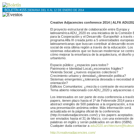
BOLETÍN #155 |
SEMANA DEL 6 AL 12 DE ENERO DE 2014
Creative Adjacencies conference 2014 | ALFA ADU20
El proyecto estructural de colaboración entre Europa y
latinoamérica ADU_2020 es una iniciativa de la Comisión
para la Cooperación y el Desarrollo -EuropeAid- a través 
programa Alfa III creada junto a 5 universidades europeas
latinoamericanas que buscan contribuir al desarrollo eco
social de esta última región a través de la educación. Los
sistemas educativos que se buscan modernizar se centr
cómo mejorar la enseñanza de la arquitectura, el diseño y
urbanismo.
Espacio público: ¿espacios para todos?
Patrimonio e Identidad Local:¿escenarios frágiles?
Vivienda Social: ¿nuevos espacios colectivos?
Crecimiento urbano y densidad:¿dimensión política?
Sistemas emergentes:¿tolerancia deseada o necesidad d
orientación?
Edificios Comunitarios: ¿mezcla o contraste de escenari
Tema abierto relacionado con ADU_2020 y adyacencias c
Los interesados en ser parte de esta conferencia a travé
papers, tienen plazo hasta el 1º de Febrerode 2014 para 
abstract eninglés de 500 palabras a la organización, a tr
una presentación anónima online. Más información será
actualizada en la página oficial de la conferencia
(http://creativeadjacencies.com/) y los papers aceptados
ser enviados hasta el 31 de Marzo, con una extensión de
palabras en inglés y serán publicados en un libro (ISBN).
Cualquier duda contactar a
adu2020.architecture@kuleuv
http://creativeadjacencies.com/