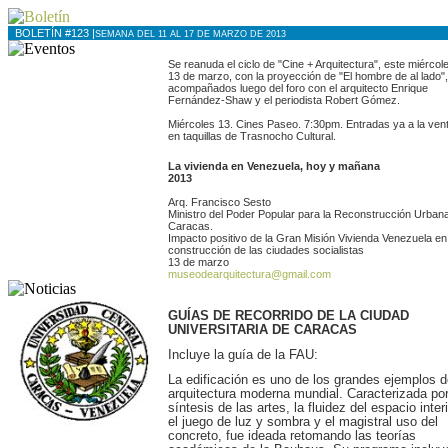
BOLETÍN #123 |
SEMANA DEL 11 AL 17 DE MARZO DE 2013
Se reanuda el ciclo de "Cine + Arquitectura", este miércol
13 de marzo, con la proyección de "El hombre de al lado",
acompañados luego del foro con el arquitecto Enrique
Fernández-Shaw y el periodista Robert Gómez.
Miércoles 13. Cines Paseo. 7:30pm. Entradas ya a la ven
en taquillas de Trasnocho Cultural.
La vivienda en Venezuela, hoy y mañana
2013
Arq. Francisco Sesto
Ministro del Poder Popular para la Reconstrucción Urban
Caracas.
Impacto positivo de la Gran Misión Vivienda Venezuela en
construcción de las ciudades socialistas
13 de marzo
museodearquitectura@gmail.com
GUÍAS DE RECORRIDO DE LA CIUDAD
UNIVERSITARIA DE CARACAS
Incluye la guía de la FAU:
La edificación es uno de los grandes ejemplos d
arquitectura moderna mundial. Caracterizada por
síntesis de las artes, la fluidez del espacio interi
el juego de luz y sombra y el magistral uso del
concreto, fue ideada retomando las teorías