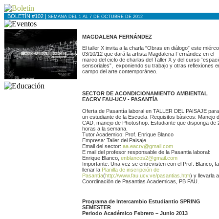
BOLETÍN #102 |
SEMANA DEL 1 AL 7 DE OCTUBRE DE 2012
MAGDALENA FERNÁNDEZ
El taller X invita a la charla “Obras en diálogo” este miérc
03/10/12 que dará la artista Magdalena Fernández en el
marco del ciclo de charlas del Taller X y del curso “espac
sensoriales”, exponiendo su trabajo y otras reflexiones e
campo del arte contemporáneo.
SECTOR DE ACONDICIONAMIENTO AMBIENTAL
EACRV FAU-UCV - PASANTÍA
Oferta de Pasantía laboral en TALLER DEL PAISAJE para
un estudiante de la Escuela. Requisitos bàsicos: Manejo d
CAD, manejo de Photoshop. Estudiante que disponga de 
horas a la semana.
Tutor Academico: Prof. Enrique Blanco
Empresa: Taller del Paisaje
Email del sector:
aa.eacrv@gmail.com
E mail del profesor responsable de la Pasantia laboral:
Enrique Blanco,
enblancos2@gmail.com
Importante: Una vez se entrevisten con el Prof. Blanco, f
llenar la
Planilla de inscripción de
Pasantía
(
http://www.fau.ucv.ve/pasantias.htm
) y llevarla a
Coordinaciòn de Pasantias Academicas, PB FAU.
Programa de Intercambio Estudiantio SPRING
SEMESTER
Periodo Académico Febrero – Junio 2013