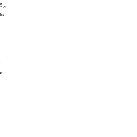
par
a el
las
s
as