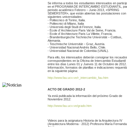
Se informa a todos los estudiantes interesados en partici
en el PROGRAMA DE INTERCAMBIO ESTUDIANTIL, par
periodo académico Febrero – Junio 2013, «SPRING
SEMERSTER», que están abiertas las postulaciones con 
siguientes universidades:
- Politecnico di Torino, Italia.
- Politecnici di Milano, Italia
- Università degli Studi di Firenze, Italia.
- Ecole d' Architecture Paris Val de Seine, Francia.
- Ecole d' Architecture Paris La Villette, Francia.
- Brandenburgische Technische Universität – Cottbus,
Alemania.
- Teschnische Universität – Graz, Austria.
- Universidad Nacional Andrés Bello, Chile.
- Universidad Nacional de Colombia (UNAL).
Para ello, los interesados deberán consignar los recaudo
correspondientes en la Oficina de Intercambio Estudiantil
entre los días Lunes 01 y Jueves 11 de Octubre de 2012.
Información, formatos de planillas e indicaciones requerid
en la siguiente página:
http://www.fau.ucv.ve/r_intercambio_fau.htm
ACTO DE GRADO 2012-2
Ya está publicada la información del próximo Grado de
Noviembre 2012:
http://www.fau.ucv.ve/grado.htm
Videos para la asignatura Historia de la Arquitectura IV
(Arquitectura Moderna - 2012) Profesora María Fernanda