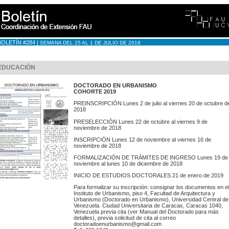
OLETÍN #284 |
SEMANA DEL 25 AL 1 DE JULIO DE 2018
EDUCACIÓN
DOCTORADO EN URBANISMO
COHORTE 2019
PREINSCRIPCIÓN Lunes 2 de julio al viernes 20 de octubre d
2018
PRESELECCIÓN Lunes 22 de octubre al viernes 9 de
noviembre de 2018
INSCRIPCIÓN Lunes 12 de noviembre al viernes 16 de
noviembre de 2018
FORMALIZACIÓN DE TRÁMITES DE INGRESO Lunes 19 de
noviembre al lunes 10 de diciembre de 2018
INICIO DE ESTUDIOS DOCTORALES 21 de enero de 2019
Para formalizar su inscripción: consignar los documentos en el
Instituto de Urbanismo, piso 4, Facultad de Arquitectura y
Urbanismo (Doctorado en Urbanismo), Universidad Central de
Venezuela. Ciudad Universitaria de Caracas, Caracas 1040,
Venezuela previa cita (ver Manual del Doctorado para más
detalles), previa solicitud de cita al correo
doctoradoenurbanismo@gmail.com