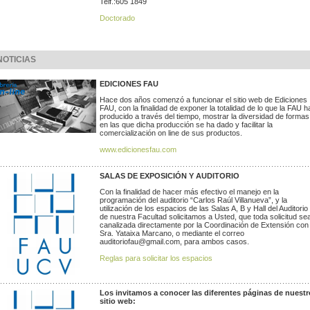
Telf.:605 1849
Doctorado
NOTICIAS
EDICIONES FAU
Hace dos años comenzó a funcionar el sitio web de Ediciones
FAU, con la finalidad de exponer la totalidad de lo que la FAU h
producido a través del tiempo, mostrar la diversidad de formas
en las que dicha producción se ha dado y facilitar la
comercialización on line de sus productos.
www.edicionesfau.com
SALAS DE EXPOSICIÓN Y AUDITORIO
Con la finalidad de hacer más efectivo el manejo en la
programación del auditorio “Carlos Raúl Villanueva”, y la
utilización de los espacios de las Salas A, B y Hall del Auditorio
de nuestra Facultad solicitamos a Usted, que toda solicitud se
canalizada directamente por la Coordinación de Extensión con 
Sra. Yataixa Marcano, o mediante el correo
auditoriofau@gmail.com, para ambos casos.
Reglas para solicitar los espacios
Los invitamos a conocer las diferentes páginas de nuestr
sitio web: