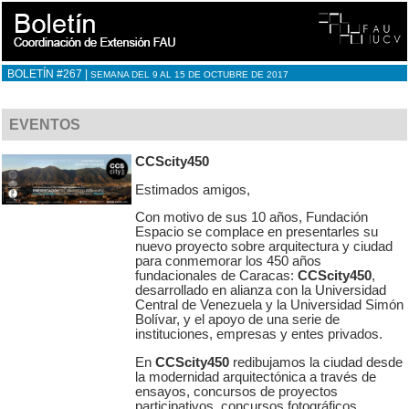
BOLETÍN #267 |
SEMANA DEL 9 AL 15 DE OCTUBRE DE 2017
EVENTOS
CCScity450
Estimados amigos,
Con motivo de sus 10 años, Fundación
Espacio se complace en presentarles su
nuevo proyecto sobre arquitectura y ciudad
para conmemorar los 450 años
fundacionales de Caracas:
CCScity450
,
desarrollado en alianza con la Universidad
Central de Venezuela y la Universidad Simón
Bolívar, y el apoyo de una serie de
instituciones, empresas y entes privados.
En
CCScity450
redibujamos la ciudad desde
la modernidad arquitectónica a través de
ensayos, concursos de proyectos
participativos, concursos fotográficos,