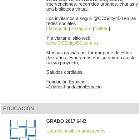
intervenciones, recorridos urbanos, charlas y
una biblioteca virtual.
Los invitamos a seguir @CCScity450 en las
redes sociales
[
facebook
|
instagram
|
twitter
]
Y a visitar el sitio web
www.CCScity450.com.ve
Muchas gracias por formar parte de estos
diez años, esperamos que se sumen a este
nuevo proyecto,
Saludos cordiales,
Fundación Espacio
#10añosFundaciónEspacio
EDUCACIÓN
GRADO 2017 64-B
Lista de posibles graduandos