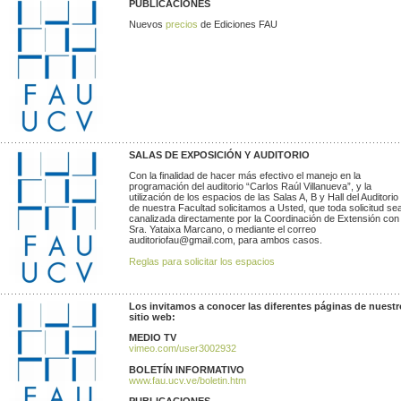
PUBLICACIONES
Nuevos
precios
de Ediciones FAU
SALAS DE EXPOSICIÓN Y AUDITORIO
Con la finalidad de hacer más efectivo el manejo en la
programación del auditorio “Carlos Raúl Villanueva”, y la
utilización de los espacios de las Salas A, B y Hall del Auditorio
de nuestra Facultad solicitamos a Usted, que toda solicitud se
canalizada directamente por la Coordinación de Extensión con 
Sra. Yataixa Marcano, o mediante el correo
auditoriofau@gmail.com, para ambos casos.
Reglas para solicitar los espacios
Los invitamos a conocer las diferentes páginas de nuestr
sitio web:
MEDIO TV
vimeo.com/user3002932
BOLETÍN INFORMATIVO
www.fau.ucv.ve/boletin.htm
PUBLICACIONES