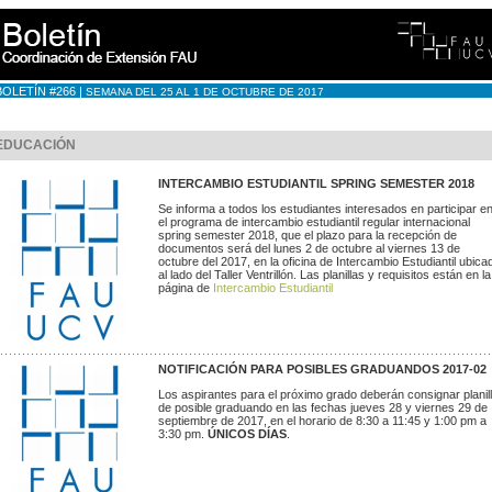
OLETÍN #266 |
SEMANA DEL 25 AL 1 DE OCTUBRE DE 2017
EDUCACIÓN
INTERCAMBIO ESTUDIANTIL SPRING SEMESTER 2018
Se informa a todos los estudiantes interesados en participar e
el programa de intercambio estudiantil regular internacional
spring semester 2018, que el plazo para la recepción de
documentos será del lunes 2 de octubre al viernes 13 de
octubre del 2017, en la oficina de Intercambio Estudiantil ubica
al lado del Taller Ventrillón. Las planillas y requisitos están en la
página de
Intercambio Estudiantil
NOTIFICACIÓN PARA POSIBLES GRADUANDOS 2017-02
Los aspirantes para el próximo grado deberán consignar planil
de posible graduando en las fechas jueves 28 y viernes 29 de
septiembre de 2017, en el horario de 8:30 a 11:45 y 1:00 pm a
3:30 pm.
ÚNICOS DÍAS
.