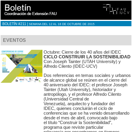
BOLETÍN #211 |
SEMANA DEL 12 AL 18 DE OCTUBRE DE 2015
EVENTOS
Octubre: Cierre de los 40 años del IDEC
CICLO CONSTRUIR LA SOSTENIBILIDAD
Con Joseph Tainter (UTAH University) y
Alfredo Cilento (IDEC-UCV)
Dos referencias en temas sociales y urbanos
de alcance global se reúnen en el cierre del
40 aniversario del IDEC: el profesor Joseph
Tainter (Utah University), historiador y
antropólogo, y el profesor Alfredo Cilento
(Universidad Central de
Venezuela), arquitecto y fundador del
IDEC, quienes concluirán el ciclo de
conferencias que se ha venido desarrollando
desde el mes de abril, convocado bajo
el título “Construir la Sostenibilidad”,
programa que reviste particular
relevancia por encontrarnos en tiempos