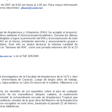
zo de 2007 de 8:00 am hasta la 1:00 pm. Para mayor información
orreo electrónico
jdiazm@cantv.net
tad de Arquitectura y Urbanismo (FAU) ha acogido el proyecto:
lleva adelante el Vicerrectorado Académico. Durante los últimos
irigidas a lograr la promoción del RIA y la incorporación de todo
 FAU en el mismo, brindando atención y asesoramiento grupal e
ar datos. Este año se aspira alcanzar la máxima cantidad de
o la “Semana del RIA”, como una jornada intensiva del 19 al 23
o en el Telf. 6051969
fau.ucv.ve
e investigadora de la Facultad de Arquitectura de la UCV y bien
 Universitaria de Caracas. Luego de largos años de trabajo,
, logra publicar su Libro
En busca de lo sublime, Villanueva y la
ta, los destellos de sol repartidos sobre el piso de cualquier
ucto de los maravillosos bloques calados, la exploración
ental; la extraordinaria escuela de Arquitectura Tropical que
villosas virtudes de la gran obra del Maestro de la Arquitectura
on recogidos en este texto, bautizado el pasado 22 de febrero.
tras bibliotecas.