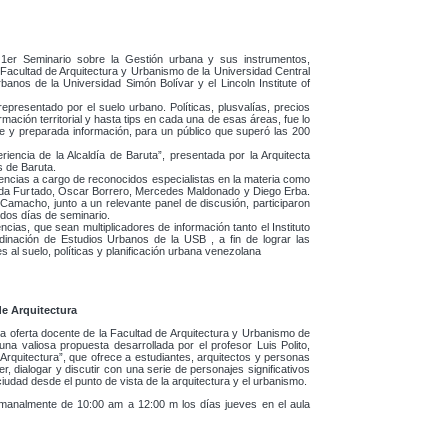
 1er Seminario sobre la Gestión urbana y sus instrumentos,
 Facultad de Arquitectura y Urbanismo de la Universidad Central
anos de la Universidad Simón Bolívar y el Lincoln Institute of
representado por el suelo urbano. Políticas, plusvalías, precios
rmación territorial y hasta tips en cada una de esas áreas, fue lo
lle y preparada información, para un público que superó las 200
iencia de la Alcaldía de Baruta”, presentada por la Arquitecta
es de Baruta.
erencias a cargo de reconocidos especialistas en la materia como
nda Furtado, Oscar Borrero, Mercedes Maldonado y Diego Erba.
amacho, junto a un relevante panel de discusión, participaron
 dos días de seminario.
cias, que sean multiplicadores de información tanto el Instituto
nación de Estudios Urbanos de la USB , a fin de lograr las
s al suelo, políticas y planificación urbana venezolana
e Arquitectura
 la oferta docente de la Facultad de Arquitectura y Urbanismo de
una valiosa propuesta desarrollada por el profesor Luis Polito,
rquitectura”, que ofrece a estudiantes, arquitectos y personas
r, dialogar y discutir con una serie de personajes significativos
iudad desde el punto de vista de la arquitectura y el urbanismo.
manalmente de 10:00 am a 12:00 m los días jueves en el aula