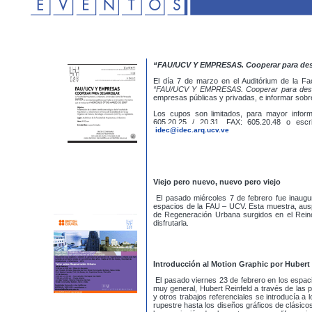
“FAU/UCV Y EMPRESAS. Cooperar para desa
El día 7 de marzo en el Auditórium de la Fac
“FAU/UCV Y EMPRESAS. Cooperar para desa
empresas públicas y privadas, e informar sobre
Los cupos son limitados, para mayor inform
605.20.25 / 20.31. FAX: 605.20.48 o escr
idec@idec.arq.ucv.ve
Viejo pero nuevo, nuevo pero viejo
El pasado miércoles 7 de febrero fue inaugu
espacios de la FAU – UCV. Esta muestra, auspi
de Regeneración Urbana surgidos en el Reino 
disfrutarla.
Introducción al Motion Graphic por Hubert
El pasado viernes 23 de febrero en los espa
muy general, Hubert Reinfeld a través de las
y otros trabajos referenciales se introducía a
rupestre hasta los diseños gráficos de clásic