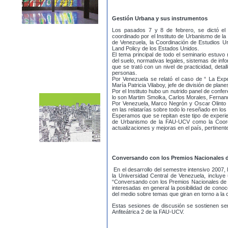
Gestión Urbana y sus instrumentos
Los pasados 7 y 8 de febrero, se dictó el
coordinado por el Instituto de Urbanismo de la
de Venezuela, la Coordinación de Estudios Urb
Land Policy de los Estados Unidos.
El tema principal de todo el seminario estuvo 
del suelo, normativas legales, sistemas de info
que se trató con un nivel de practicidad, deta
personas.
Por Venezuela se relató el caso de “ La Exper
María Patricia Vilaboy, jefe de división de plan
Por el Instituto hubo un nutrido panel de conf
lo son Martim Smolka, Carlos Morales, Ferna
Por Venezuela, Marco Negrón y Oscar Olinto C
en las relatarías sobre todo lo reseñado en los
Esperamos que se repitan este tipo de experien
de Urbanismo de la FAU-UCV como la Coordi
actualizaciones y mejoras en el país, pertinente
Conversando con los Premios Nacionales d
En el desarrollo del semestre intensivo 2007,
la Universidad Central de Venezuela, incluye 
“Conversando con los Premios Nacionales de A
interesadas en general la posibilidad de conoce
del medio sobre temas que giran en torno a la c
Estas sesiones de discusión se sostienen se
Anfiteátrica 2 de la FAU-UCV.