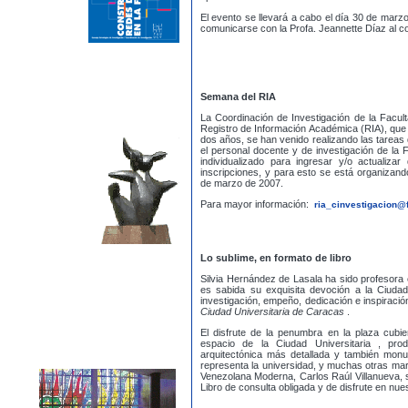
El evento se llevará a cabo el día 30 de mar
comunicarse con la Profa. Jeannette Díaz al c
Semana del RIA
La Coordinación de Investigación de la Facul
Registro de Información Académica (RIA), que 
dos años, se han venido realizando las tareas d
el personal docente y de investigación de la
individualizado para ingresar y/o actualiz
inscripciones, y para esto se está organizand
de marzo de 2007.
Para mayor información:
ria_cinvestigacion@
Lo sublime, en formato de libro
Silvia Hernández de Lasala ha sido profesora 
es sabida su exquisita devoción a la Ciudad
investigación, empeño, dedicación e inspiración
Ciudad Universitaria de Caracas
.
El disfrute de la penumbra en la plaza cubier
espacio de la Ciudad Universitaria , prod
arquitectónica más detallada y también monum
representa la universidad, y muchas otras mara
Venezolana Moderna, Carlos Raúl Villanueva, s
Libro de consulta obligada y de disfrute en nues