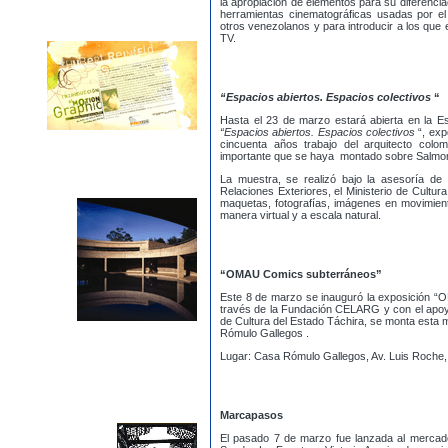
la apropiación de elementos para su diferenci
herramientas cinematográficas usadas por el 
otros venezolanos y para introducir a los que
TV.
“Espacios abiertos. Espacios colectivos
“
Hasta el 23 de marzo estará abierta en la Es
“Espacios abiertos. Espacios colectivos
“, exp
cincuenta años trabajo del arquitecto col
importante que se haya montado sobre Salmona,
La muestra, se realizó bajo la asesoría de 
Relaciones Exteriores, el Ministerio de Cultur
maquetas, fotografías, imágenes en movimient
manera virtual y a escala natural.
“OMAU Comics subterráneos”
Este 8 de marzo se inauguró la exposición “
través de la Fundación CELARG y con el apoyo 
de Cultura del Estado Táchira, se monta esta
Rómulo Gallegos .
Lugar: Casa Rómulo Gallegos, Av. Luis Roche,
Marcapasos
El pasado 7 de marzo fue lanzada al mercad