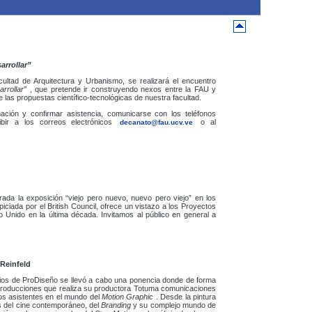
rrollar”
ultad de Arquitectura y Urbanismo, se realizará el encuentro
rrollar”
, que pretende ir construyendo nexos entre la FAU y
 las propuestas científico-tecnológicas de nuestra facultad.
ación y confirmar asistencia, comunicarse con los teléfonos
ibir a los correos electrónicos
o al
decanato@fau.ucv.ve
rada la exposición “viejo pero nuevo, nuevo pero viejo” en los
ciada por el British Council, ofrece un vistazo a los Proyectos
Unido en la última década. Invitamos al público en general a
 Reinfeld
cios de ProDiseño se llevó a cabo una ponencia donde de forma
 producciones que realiza su productora Totuma comunicaciones
 los asistentes en el mundo del
Motion Graphic
. Desde la pintura
os del cine contemporáneo, del
Branding
y su complejo mundo de