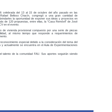
06 celebrada del 13 al 15 de octubre del año pasado en las
d Rafael Belloso Chacín, congregó a una gran cantidad de
e brindarles la oportunidad de exponer sus ideas y proyectos en
 más de 120 propuestas, entre ellas, la “Casa Remóvil” de José
CV en el evento.
vo de vivienda provisional compuesto por una serie de piezas
ilidad, al mismo tiempo que responde a requerimientos de
mento.
reconocimiento especial debido a la consideración del tema del
sis y actualmente se encuentra en el Aula de Experimentaciones
 el talento de la comunidad FAU. Sus aportes seguirán siendo