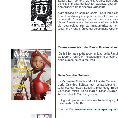
Sandra La Fuente y Victoria Araujo, dos perio
tiene la impronta del talento nacional. A cargo
con el apoyo de la agencia Orinoquia.
Marcapasos
se concibe como una publicación
con el cotidiano y con gente corriente. En este
un niño de 7 años que entrena para convertir
de los Santos una cubana que viajó en un bul
de reconocidas plumas latinoamericanas, en
Guerriero y una crónica del colombiano Alber
Cajero automático del Banco Provincial en
Se le informa a toda la comunidad de la Facu
de febrero, entró en funcionamiento el cajero
edificio sede de esta facultad.
Serie Grandes Solistas
La Orquesta Sinfónica Municipal de Caracas 
serie Grandes Solistas con la participación
Gabriela Martínez y Katiuska Rodríguez. El Do
Cárdenas, violín, 18 de marzo, Diego Álvarez
Alicia Gabriela Martínez, piano.
El lugar de presentación será el Aula Magna, U
Estudiante: 6000 Bs.
Información:
www.sinfonicamunicipal.org.ve/