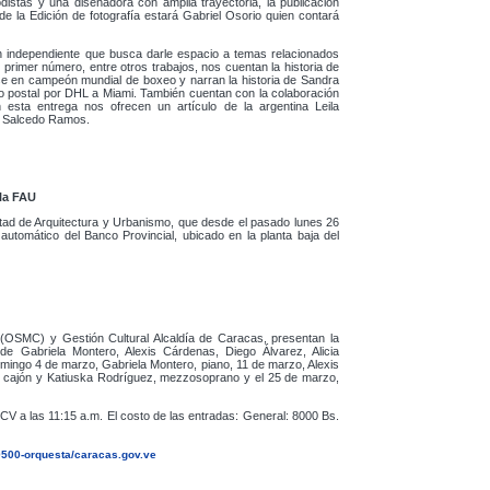
distas y una diseñadora con amplia trayectoria, la publicación
 de la Edición de fotografía estará Gabriel Osorio quien contará
 independiente que busca darle espacio a temas relacionados
 primer número, entre otros trabajos, nos cuentan la historia de
se en campeón mundial de boxeo y narran la historia de Sandra
to postal por DHL a Miami. También cuentan con la colaboración
 esta entrega nos ofrecen un artículo de la argentina Leila
to Salcedo Ramos.
 la FAU
ltad de Arquitectura y Urbanismo, que desde el pasado lunes 26
 automático del Banco Provincial, ubicado en la planta baja del
(OSMC) y Gestión Cultural Alcaldía de Caracas, presentan la
 de Gabriela Montero, Alexis Cárdenas, Diego Álvarez, Alicia
mingo 4 de marzo, Gabriela Montero, piano, 11 de marzo, Alexis
, cajón y Katiuska Rodríguez, mezzosoprano y el 25 de marzo,
CV a las 11:15 a.m. El costo de las entradas: General: 8000 Bs.
0500-orquesta/caracas.gov.ve