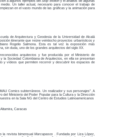
ación a algunos ejemplos del
Stop Motion
y el análisis de algunas
medio. Un taller actual, necesario para conocer el trabajo de
 empiezan en el vasto mundo de las gráficas y la animación para
cuela de Arquitectura y Geodesia de la Universidad de Alcalá
osición itinerante que reúne veintiocho proyectos urbanísticos y
ombiano Rogelio Salmona. Esta es tal vez la exposición más
 sin duda, uno de los grandes arquitectos del siglo XX.
reconocidos arquitectos y fue producida por el Ministerio de
a y la Sociedad Colombiana de Arquitectos, en ella se presentan
o y vídeos que permiten recorrer y descubrir los espacios de
OMAU Comics subterráneos. Un realizador y sus personajes”. A
del Ministerio del Poder Popular para la Cultura y la Dirección
 muestra en la Sala NG del Centro de Estudios Latinoamericanos
 Altamira, Caracas
o la revista bimensual
Marcapasos
. Fundada por Liza López,