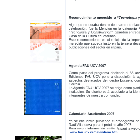
Reconocimiento merecido a
“Tecnología 
Algo que no estaba dentro del marco de clau
celebración, fue la Mención en la categoría 
“Tecnología y Construcción”
, galardón entreg
Casa de la Cultura ecuatoriana.
Este reconocimiento es el reflejo de la im
merecido que suceda justo en la tercera décad
publicaciones del sector en el país.
Agenda FAU UCV 2007
Como parte del programa dedicado al 65 anive
Ediciones FAU UCV pone a disposición la a
aspectos destacados de nuestra Escuela, conc
Correia.
La Agenda FAU UCV 2007 se erige como planifi
institución. Su diseño está acoplado a la ide
integrantes de nuestra comunidad.
Calendario Académico 2007
Ya se encuentra publicado el cronograma de 
Raúl Villanueva para el próximo año 2007.
Para mayor información, visitar la página web d
www.fau.ucv.ve/calendario.htm