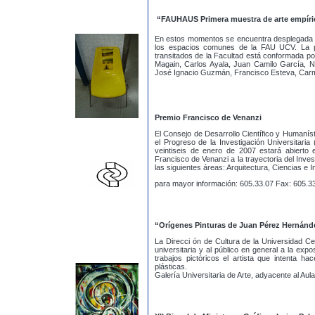
“FAUHAUS
Primera muestra de arte empír
En estos momentos se encuentra desplegada 
los espacios comunes de la FAU UCV. La pr
transitados de la Facultad está conformada po
Magain, Carlos Ayala, Juan Camilo García, N
José Ignacio Guzmán, Francisco Esteva, Carme
Premio Francisco de Venanzi
El Consejo de Desarrollo Científico y Humaníst
el Progreso de la Investigación Universitari
veintiseis de enero de 2007 estará abierto 
Francisco de Venanzi a la trayectoria del Inves
las siguientes áreas: Arquitectura, Ciencias e I
para mayor información: 605.33.07 Fax: 605.3
“Orígenes Pinturas de Juan Pérez Hernánd
La Direcci ón de Cultura de la Universidad C
universitaria y al público en general a la exp
trabajos pictóricos el artista que intenta h
plásticas.
Galería Universitaria de Arte, adyacente al Au