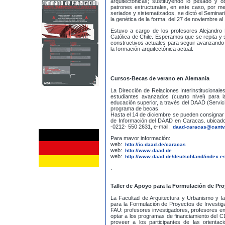
arquitectónicas; sustituyendo lo pesado y 
patrones estructurales, en este caso, por me
seriados y sistematizados, se dictó el Semina
la genética de la forma, del 27 de noviembre al
Estuvo a cargo de los profesores Alejandro
Católica de Chile. Esperamos que se repita y
constructivos actuales para seguir avanzando 
la formación arquitectónica actual.
Cursos-Becas de verano en Alemania
La Dirección de Relaciones Interinstituciona
estudiantes avanzados (cuarto nivel) para
educación superior, a través del DAAD (Servi
programa de becas.
Hasta el 14 de diciembre se pueden consignar
de Información del DAAD en Caracas, ubicado e
-0212- 550 2631, e-mail:
daad-caracas@cantv
Para mayor información:
web:
http://ic.daad.de/caracas
web:
http://www.daad.de
web:
http://www.daad.de/deutschland/index.e
.
Taller de Apoyo para la Formulación de Pro
La Facultad de Arquitectura y Urbanismo y la
para la Formulación de Proyectos de Investiga
FAU: profesores investigadores, profesores e
optar a los programas de financiamiento del CD
proveer a los participantes de las orientac