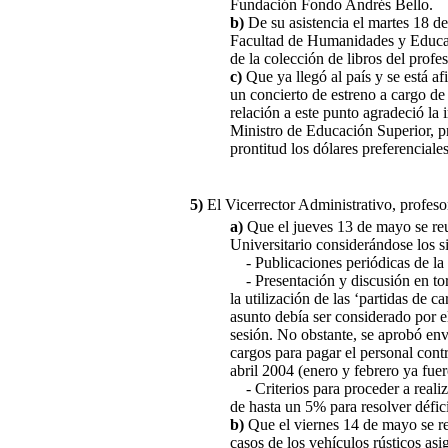
Fundación Fondo Andrés Bello.
b)
De su asistencia el martes 18 d
Facultad de Humanidades y Educa
de la colección de libros del profe
c)
Que ya llegó al país y se está 
un concierto de estreno a cargo de
relación a este punto agradeció la
Ministro de Educación Superior, p
prontitud los dólares preferenciale
5)
El Vicerrector Administrativo, profes
a)
Que el jueves 13 de mayo se re
Universitario considerándose los s
- Publicaciones periódicas de la 
- Presentación y discusión en torn
la utilización de las ‘partidas de 
asunto debía ser considerado por e
sesión. No obstante, se aprobó envi
cargos para pagar el personal cont
abril 2004 (enero y febrero ya fue
- Criterios para proceder a realiz
de hasta un 5% para resolver défic
b)
Que el viernes 14 de mayo se re
casos de los vehículos rústicos as