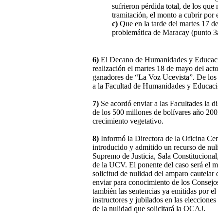
sufrieron pérdida total, de los que
tramitación, el monto a cubrir por 
c)
Que en la tarde del martes 17 d
problemática de Maracay (punto 3a
6)
El Decano de Humanidades y Educació
realización el martes 18 de mayo del act
ganadores de “La Voz Ucevista”. De los s
a la Facultad de Humanidades y Educaci
7)
Se acordó enviar a las Facultades la d
de los 500 millones de bolívares año 200
crecimiento vegetativo.
8)
Informó la Directora de la Oficina Cen
introducido y admitido un recurso de nul
Supremo de Justicia, Sala Constitucional,
de la UCV. El ponente del caso será el 
solicitud de nulidad del amparo cautela
enviar para conocimiento de los Consejos
también las sentencias ya emitidas por el
instructores y jubilados en las eleccion
de la nulidad que solicitará la OCAJ.