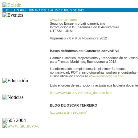
BOLETÍN #96 |
SEMANA DEL 9 AL 15 DE JULIO DE 2012
www.introarq.com
Segundo Encuentro Latinoamericano
Introducción a la Enseñanza de la Arquitectura
UTFSM - UNAL
Valparaíso 7,8 y 9 de Noviembre 2012
Bases definitivas del Concurso convivE VII
Cambio Climático, Mejoramiento y Readecuación de Vivien
para Frentes Marítimos, Buenaventura 2012
La información complementaria, planimetría, textos,
normatividad, POT y aerofotografías, podrán encontrarlas 
el sitio oficial de concurso
www.revistaescala.com
Listo el orden de inscripción y actualizada la oferta docente
http://www.fau.ucv.ve/oferta_docente.htm
BLOG DE OSCAR TENREIRO
http://oscartenreiro.com/