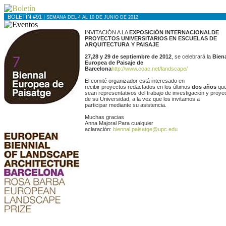
BOLETÍN #91 |
SEMANA DEL 4 AL 10 DE JUNIO DE 2012
INVITACIÓN A LA
EXPOSICIÓN INTERNACIONAL
DE
PROYECTOS UNIVERSITARIOS
EN ESCUELAS DE
ARQUITECTURA Y PAISAJE
27,28 y 29 de septiembre de 2012
, se celebrará la
Bien
Europea de Paisaje de
Barcelona
http://www.coac.net/landscape/
El comité organizador está interesado en
recibir proyectos redactados en los últimos
dos años
qu
sean representativos del trabajo de investigación y proye
de su Universidad, a la vez que los invitamos a
participar mediante su asistencia.
Muchas gracias
Anna Majoral Para cualquier
aclaración:
biennal.paisatge@upc.edu