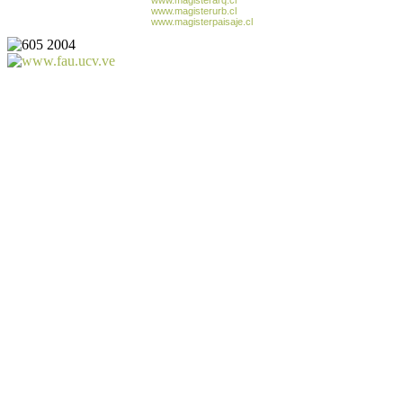
www.magisterarq.cl
www.magisterurb.cl
www.magisterpaisaje.cl