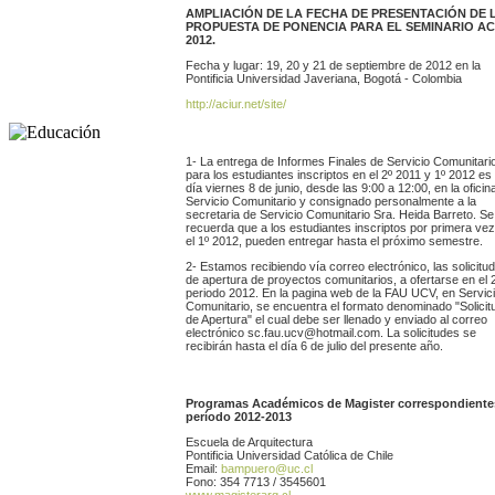
AMPLIACIÓN DE LA FECHA DE PRESENTACIÓN DE 
PROPUESTA DE PONENCIA PARA EL SEMINARIO AC
2012.
Fecha y lugar: 19, 20 y 21 de septiembre de 2012 en la
Pontificia Universidad Javeriana, Bogotá - Colombia
http://aciur.net/site/
1- La entrega de Informes Finales de Servicio Comunitari
para los estudiantes inscriptos en el 2º 2011 y 1º 2012 es 
día viernes 8 de junio, desde las 9:00 a 12:00, en la oficin
Servicio Comunitario y consignado personalmente a la
secretaria de Servicio Comunitario Sra. Heida Barreto. Se
recuerda que a los estudiantes inscriptos por primera ve
el 1º 2012, pueden entregar hasta el próximo semestre.
2- Estamos recibiendo vía correo electrónico, las solicitu
de apertura de proyectos comunitarios, a ofertarse en el 
periodo 2012. En la pagina web de la FAU UCV, en Servic
Comunitario, se encuentra el formato denominado "Solicit
de Apertura" el cual debe ser llenado y enviado al correo
electrónico sc.fau.ucv@hotmail.com. La solicitudes se
recibirán hasta el día 6 de julio del presente año.
Programas Académicos de Magister correspondientes
período 2012-2013
Escuela de Arquitectura
Pontificia Universidad Católica de Chile
Email:
bampuero@uc.cl
Fono: 354 7713 / 3545601