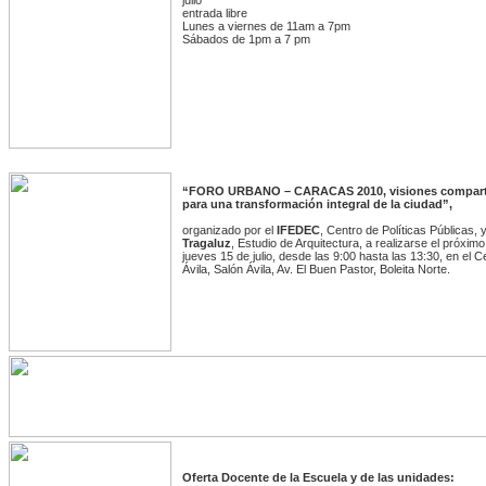
julio
entrada libre
Lunes a viernes de 11am a 7pm
Sábados de 1pm a 7 pm
“FORO URBANO – CARACAS 2010, visiones compart
para una transformación integral de la ciudad”,
organizado por el
IFEDEC
, Centro de Políticas Públicas, 
Tragaluz
, Estudio de Arquitectura, a realizarse el próximo
jueves 15 de julio, desde las 9:00 hasta las 13:30, en el C
Ávila, Salón Ávila, Av. El Buen Pastor, Boleita Norte.
Oferta Docente de la Escuela y de las unidades: