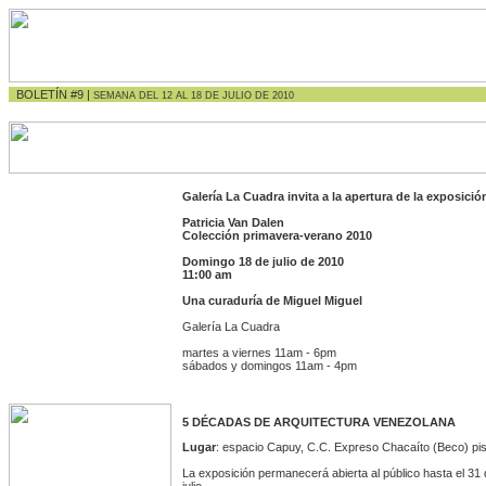
BOLETÍN #9 |
SEMANA DEL 12 AL 18 DE JULIO DE 2010
Galería La Cuadra
invita a la apertura de la exposició
Patricia Van Dalen
Colección primavera-verano 2010
Domingo 18 de julio de 2010
11:00 am
Una curaduría de Miguel Miguel
Galería La Cuadra
martes a viernes 11am - 6pm
sábados y domingos 11am - 4pm
5 DÉCADAS DE ARQUITECTURA VENEZOLANA
Lugar
: espacio Capuy, C.C. Expreso Chacaíto (Beco) pi
La exposición permanecerá abierta al público hasta el 31