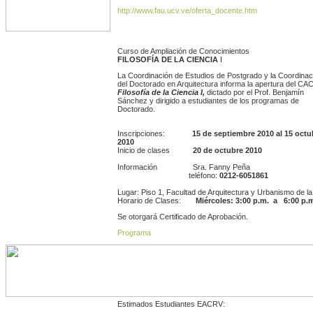
http://www.fau.ucv.ve/oferta_docente.htm
Curso de Ampliación de Conocimientos
FILOSOFÍA DE LA CIENCIA
I
La Coordinación de Estudios de Postgrado y la Coordinac
del Doctorado en Arquitectura informa la apertura del CA
Filosofía de la Ciencia I,
dictado por el Prof. Benjamín
Sánchez y dirigido a estudiantes de los programas de
Doctorado.
Inscripciones:
15 de septiembre 2010 al 15 octu
2010
Inicio de clases
20 de octubre 2010
Información Sra. Fanny Peña
teléfono:
0212-6051861
Lugar: Piso 1, Facultad de Arquitectura y Urbanismo de l
Horario de Clases:
Miércoles: 3:00 p.m. a 6:00 p.
Se otorgará Certificado de Aprobación.
Programa
Estimados Estudiantes EACRV: