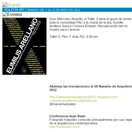
BOLETÍN #87 |
SEMANA DEL 7 AL 13 DE MAYO DE 2012
Este Miércoles Amarillo, el Taller X tiene el gusto de invitar
toda la comunidad FAU a la charla de la arq. Eumilis
Arellano Sutura-Costura-Empate: Recuperación del río
Guaire para Caracas
Taller X. Piso 7, Aula 701. 6:30 pm
Abiertas las inscripciones al VII Maratón de Arquitect
2012
http://viimaratonarquitectura2012.blogspot.com/
maratonarquitectura@gmail.com
@maratonarquitec
Conferencia Iwan Baan
Fotografo holandés conocido principalmente por sus regis
de la arquitectura contemporánea.
http://www.iwan.com/