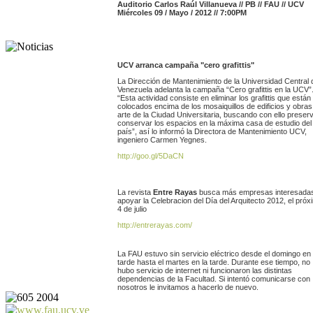
Auditorio Carlos Raúl Villanueva // PB // FAU // UCV
Miércoles
09 / Mayo / 2012 // 7:00
PM
UCV arranca campaña "cero grafittis"
La Dirección de Mantenimiento de la Universidad Central 
Venezuela adelanta la campaña “Cero grafittis en la UCV”
“Esta actividad consiste en eliminar los grafittis que están
colocados encima de los mosaiquillos de edificios y obras
arte de la Ciudad Universitaria, buscando con ello preser
conservar los espacios en la máxima casa de estudio del
país”, así lo informó la Directora de Mantenimiento UCV,
ingeniero Carmen Yegnes.
http://goo.gl/5DaCN
La revista
Entre Rayas
busca más empresas interesada
apoyar la Celebracion del Día del Arquitecto 2012, el próx
4 de julio
http://entrerayas.com/
La FAU estuvo sin servicio eléctrico desde el domingo en 
tarde hasta el martes en la tarde. Durante ese tiempo, no
hubo servicio de internet ni funcionaron las distintas
dependencias de la Facultad. Si intentó comunicarse con
nosotros le invitamos a hacerlo de nuevo.