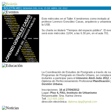
BOLETÍN #83 |
SEMANA DEL 9 AL 15 DE ABRIL DE 2012
Este miércoles en el Taller X tendremos como invitado al
profesor Lorenzo González Casas, arquitecto y urbanista
la USB.
Su charla se titulará "Tiempos del espacio público". El ev
será este miércoles 11/04, a las 6.30 pm, en el aula 701.
La Coordinación de Estudios de Postgrado a través de s
Programas de Postgrado en Diseño Urbano, se complace
invitarles a participar para el
trimestre Abril-Julio 2012
, 
Diploma de Perfeccionamiento Profesional
Planificación 
Gestión Urbana.
Inscripciones:
16 al 27/04/2012
Lugar
: Piso 4, FAU, Instituto de Urbanismo
Responsable: Srta. Karina Utrera
Telf.
212-605.1868
dirección electrónica:
diploma.dpg@gmail.com