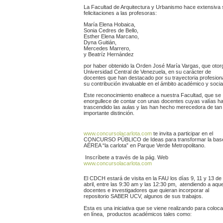
La Facultad de Arquitectura y Urbanismo hace extensiva
felicitaciones a las profesoras:
María Elena Hobaica,
Sonia Cedres de Bello,
Esther Elena Marcano,
Dyna Guitián,
Mercedes Marrero,
y Beatríz Hernández
por haber obtenido la Orden José María Vargas, que otorg
Universidad Central de Venezuela, en su carácter de
docentes que han destacado por su trayectoria profesiona
su contribución invaluable en el ámbito académico y socia
Este reconocimiento enaltece a nuestra Facultad, que se
enorgullece de contar con unas docentes cuyas valías h
trascendido las aulas y las han hecho merecedora de tan
importante distinción.
www.concursolacarlota.com
te invita a participar en el
CONCURSO PÚBLICO de Ideas para transformar la bas
AÉREA “la carlota” en Parque Verde Metropolitano.
Inscríbete a través de la pág. Web
www.concursolacarlota.com
El CDCH estará de visita en la FAU los días 9, 11 y 13 de
abril, entre las 9:30 am y las 12:30 pm, atendiendo a aque
docentes e investigadores que quieran incorporar al
repositorio SABER UCV, algunos de sus trabajos.
Esta es una iniciativa que se viene realizando para coloca
en línea, productos académicos tales como: