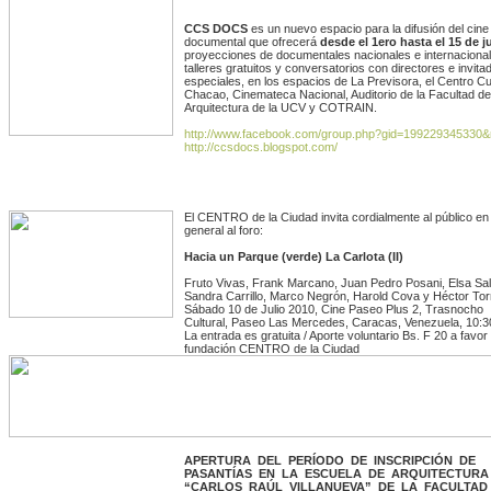
CCS DOCS
es un nuevo espacio para la difusión del cine
documental que ofrecerá
desde el 1ero hasta el 15 de ju
proyecciones de documentales nacionales e internacional
talleres gratuitos y conversatorios con directores e invita
especiales, en los espacios de La Previsora, el Centro Cul
Chacao, Cinemateca Nacional, Auditorio de la Facultad de
Arquitectura de la UCV y COTRAIN.
http://www.facebook.com/group.php?gid=199229345330&
http://ccsdocs.blogspot.com/
El CENTRO de la Ciudad invita cordialmente al público en
general al foro:
Hacia un Parque (verde) La Carlota (II)
Fruto Vivas, Frank Marcano, Juan Pedro Posani, Elsa Sal
Sandra Carrillo, Marco Negrón, Harold Cova y Héctor Tor
Sábado 10 de Julio 2010, Cine Paseo Plus 2, Trasnocho
Cultural, Paseo Las Mercedes, Caracas, Venezuela, 10:3
La entrada es gratuita / Aporte voluntario Bs. F 20 a favor 
fundación CENTRO de la Ciudad
APERTURA DEL PERÍODO DE INSCRIPCIÓN DE
PASANTÍAS EN LA ESCUELA DE ARQUITECTUR
“CARLOS RAÚL VILLANUEVA” DE LA FACULTAD