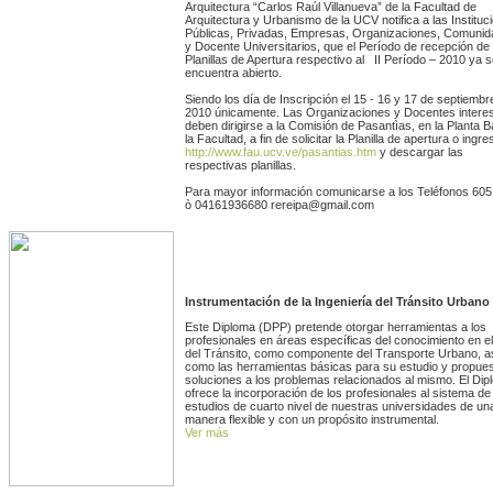
Arquitectura “Carlos Raúl Villanueva” de la Facultad de
Arquitectura y Urbanismo de la UCV notifica a las Instituc
Públicas, Privadas, Empresas, Organizaciones, Comuni
y Docente Universitarios, que el Período de recepción de 
Planillas de Apertura respectivo al II Período – 2010 ya 
encuentra abierto.
Siendo los día de Inscripción el 15 - 16 y 17 de septiembr
2010 únicamente. Las Organizaciones y Docentes intere
deben dirigirse a la Comisión de Pasantìas, en la Planta B
la Facultad, a fin de solicitar la Planilla de apertura o ingr
http://www.fau.ucv.ve/pasantias.htm
y descargar las
respectivas planillas.
Para mayor información comunicarse a los Teléfonos 60
ò 04161936680 rereipa@gmail.com
Instrumentación de la Ingeniería del Tránsito Urbano
Este Diploma (DPP) pretende otorgar herramientas a los
profesionales en áreas específicas del conocimiento en e
del Tránsito, como componente del Transporte Urbano, a
como las herramientas básicas para su estudio y propue
soluciones a los problemas relacionados al mismo. El Dip
ofrece la incorporación de los profesionales al sistema de
estudios de cuarto nivel de nuestras universidades de un
manera flexible y con un propósito instrumental.
Ver más