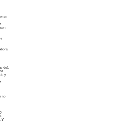
antes
s
 son
es
aboral
sando),
dad
do y
a
o no
0
ÙL
 Y