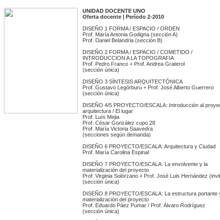
UNIDAD DOCENTE UNO
Oferta docente | Período 2-2010
DISEÑO 1 FORMA / ESPACIO / ORDEN
Prof. María Antonia Godigna (sección A)
Prof. Daniel Belandria (sección B)
DISEÑO 2 FORMA / ESPACIO / COMETIDO /
INTRODUCCION A LA TOPOGRAFIA
Prof. Pedro Franco + Prof. Andrea Graterol
(sección única)
DISEÑO 3 SÍNTESIS ARQUITECTÓNICA
Prof. Gustavo Legórburu + Prof. José Alberto Guerrero
(sección única)
DISEÑO 4/5 PROYECTO/ESCALA: Introducción al proyec
arquitectura / El lugar
Prof. Luís Mejia
Prof. César González cupo 28
Prof. María Victoria Saavedra
(secciones según demanda)
DISEÑO 6 PROYECTO/ESCALA: Arquitectura y Ciudad
Prof. María Carolina Espinal
DISEÑO 7 PROYECTO/ESCALA: La envolvente y la
materialización del proyecto
Prof. Virginia Solórzano + Prof. José Luis Hernández (inv
(sección única)
DISEÑO 8 PROYECTO/ESCALA: La estructura portante y
materialización del proyecto
Prof. Eduardo Páez Pumar / Prof. Álvaro Rodríguez
(sección única)