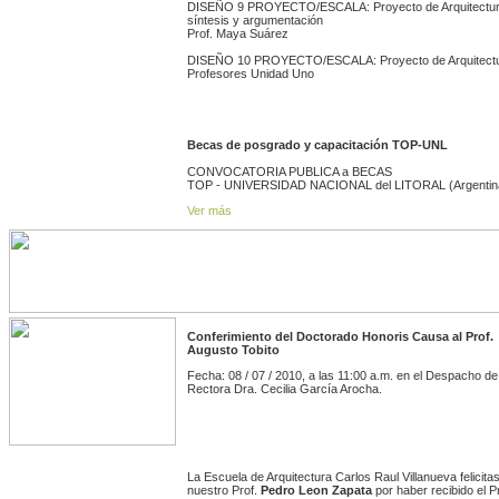
DISEÑO 9 PROYECTO/ESCALA: Proyecto de Arquitectur
síntesis y argumentación
Prof. Maya Suárez
DISEÑO 10 PROYECTO/ESCALA: Proyecto de Arquitect
Profesores Unidad Uno
Becas de posgrado y capacitación TOP-UNL
CONVOCATORIA PUBLICA a BECAS
TOP - UNIVERSIDAD NACIONAL del LITORAL (Argentin
Ver más
Conferimiento del Doctorado Honoris Causa al Prof.
Augusto Tobito
Fecha: 08 / 07 / 2010, a las 11:00 a.m. en el Despacho de
Rectora Dra. Cecilia García Arocha.
La Escuela de Arquitectura Carlos Raul Villanueva felicita
nuestro Prof.
Pedro Leon Zapata
por haber recibido el 