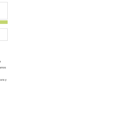
a
ramos
tura y