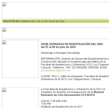
BOLETÍN #8 |
SEMANA DEL 5 AL 11 DE JULIO DE 2010
XXVIII JORNADAS DE INVESTIGACIÓN DEL IDEC
del 07 al 09 de julio de 2010
Homenaje a Henrique Hernández
INFORMACIÓN: Instituto de Desarrollo Experimental de l
Construcción ubicado en la planta baja del edificio de la
Facultad de Arquitectura y Urbanismo.UCV, Los Chagua
Caracas, Teléfonos: +58- 212 6051900, 6052046. Email:
jornadasidec@gmail.com
LUGAR: Piso 1, salón de postgrado. Facultad de Arquitec
Urbanismo de la UCV. Los Chaguaramos, Caracas.
La Facultad de Arquitectura y Urbanismo de la UCV se
complace en invitarlo a la Inauguración de la
Muestra
Itinerante de Cine Documental CCS DOCS
Jueves 1 de julio a las
7:00 PM
Auditorio de Arquitectura de la UCV