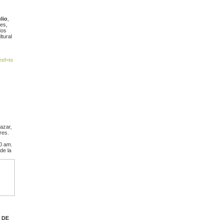
lio
,
es,
dos
tural
ref=ts
azar,
res.
0 am.
de la
A
 DE