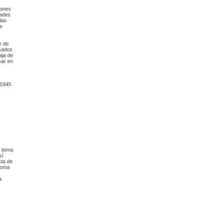
iones
dades
las
se
e de
sados
aja de
esar en
51945
l tema
sí
sta de
loma
a