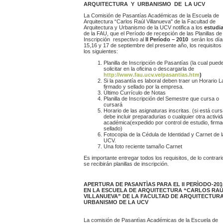
ARQUITECTURA Y URBANISMO DE LA UCV
La Comisión de Pasantías Académicas de la Escuela de
Arquitectura “Carlos Raúl Villanueva" de la Facultad de
Arquitectura y Urbanismo de la UCV notifica a los
estudi
de la FAU, que el Período de recepción de las Planillas de
Inscripción respectivo al
II Período – 2010
serán los día
15,16 y 17 de septiembre del presente año, los requisitos
los siguientes:
Planilla de Inscripción de Pasantías (la cual pued
solicitar en la oficina o descargarla de
http://www.fau.ucv.ve/pasantias.htm
)
Si la pasantía es laboral deben traer un Horario L
firmado y sellado por la empresa.
Último Currículo de Notas
Planilla de Inscripción del Semestre que cursa o
cursará
Horario de las asignaturas inscritas. (si está cur
debe incluir preparadurias o cualquier otra activi
académica(expedido por control de estudio, firma
sellado)
Fotocopia de la Cédula de Identidad y Carnet de l
UCV.
Una foto reciente tamaño Carnet
Es importante entregar todos los requisitos, de lo contrari
se recibirán planillas de inscripción.
APERTURA DE PASANTÌAS PARA EL II PERÌODO-201
EN LA ESCUELA DE ARQUITECTURA “CARLOS RA
VILLANUEVA” DE LA FACULTAD DE ARQUITECTURA
URBANISMO DE LA UCV
La comisión de Pasantìas Académicas de la Escuela de