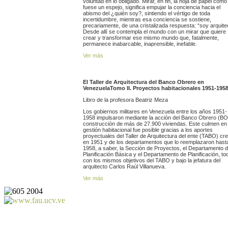
voluntad en lo obligado. Mirar, en fin, la hoja de papel como 
fuese un espejo, significa empujar la conciencia hacia el
abismo del ¿quién soy?, sintiendo el vértigo de toda
incertidumbre, mientras esa conciencia se sostiene,
precariamente, de una cristalizada respuesta: “soy arquite
Desde allí se contempla el mundo con un mirar que quiere
crear y transformar ese mismo mundo que, fatalmente,
permanece inabarcable, inaprensible, inefable.
Ver más
El Taller de Arquitectura del Banco Obrero en
Venezuela
Tomo II. Proyectos habitacionales 1951-195
Libro de la profesora Beatriz Meza
Los gobiernos militares en Venezuela entre los años 1951-
1958 impulsaron mediante la acción del Banco Obrero (BO)
construcción de más de 27.900 viviendas. Este culmen en 
gestión habitacional fue posible gracias a los aportes
proyectuales del Taller de Arquitectura del ente (TABO) cr
en 1951 y de los departamentos que lo reemplazaron hast
1958, a saber, la Sección de Proyectos, el Departamento 
Planificación Básica y el Departamento de Planificación, to
con los mismos objetivos del TABO y bajo la jefatura del
arquitecto Carlos Raúl Villanueva.
Ver más