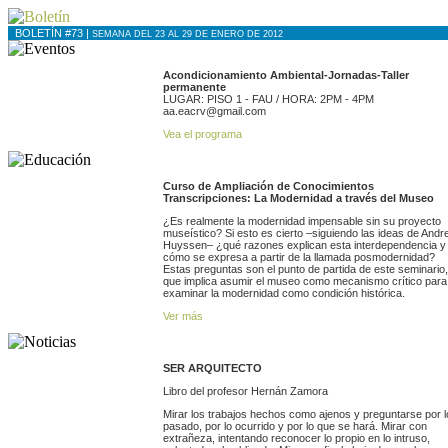
BOLETÍN #73 |
SEMANA DEL 23 AL 29 DE ENERO DE 2012
Acondicionamiento Ambiental-Jornadas-Taller
permanente
LUGAR: PISO 1 - FAU / HORA: 2PM - 4PM
aa.eacrv@gmail.com
Vea el programa
Curso de Ampliación de Conocimientos
Transcripciones: La Modernidad a través del Museo
¿Es realmente la modernidad impensable sin su proyecto
museístico? Si esto es cierto –siguiendo las ideas de Andr
Huyssen– ¿qué razones explican esta interdependencia y
cómo se expresa a partir de la llamada posmodernidad?
Estas preguntas son el punto de partida de este seminario,
que implica asumir el museo como mecanismo crítico para
examinar la modernidad como condición histórica.
Ver más
SER ARQUITECTO
Libro del profesor Hernán Zamora
Mirar los trabajos hechos como ajenos y preguntarse por l
pasado, por lo ocurrido y por lo que se hará. Mirar con
extrañeza, intentando reconocer lo propio en lo intruso,