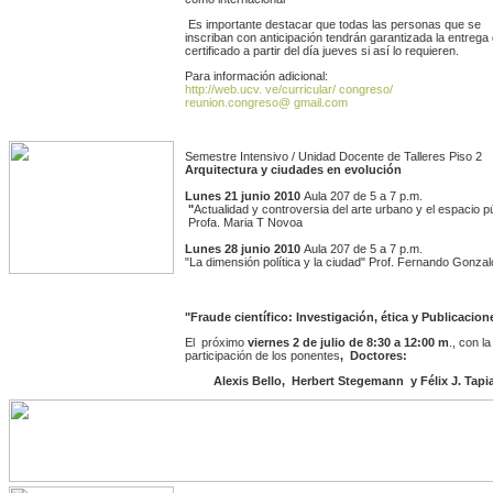
Es importante destacar que todas las personas que se
inscriban con anticipación tendrán garantizada la entrega
certificado a partir del día jueves si así lo requieren.
Para información adicional:
http://web.ucv. ve/curricular/ congreso/
reunion.congreso@ gmail.com
Semestre Intensivo / Unidad Docente de Talleres Piso 2
Arquitectura y ciudades en evolución
Lunes 21 junio 2010
Aula 207 de 5 a 7 p.m.
"
Actualidad y controversia del arte urbano y el espacio p
Profa. Maria T Novoa
Lunes 28 junio 2010
Aula 207 de 5 a 7 p.m.
"La dimensión política y la ciudad" Prof. Fernando Gonza
"Fraude científico: Investigación, ética y Publicacion
El próximo
viernes 2 de julio de 8:30 a 12:00 m
., con la
participación de los ponentes
,
Doctores:
Alexis Bello, Herbert Stegemann y Félix J. Tapia