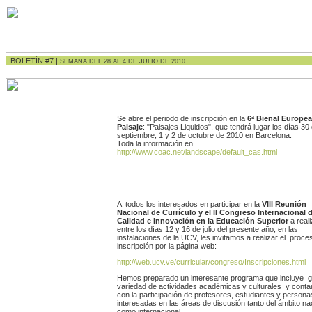
BOLETÍN #7 |
SEMANA DEL 28 AL 4 DE JULIO DE 2010
Se abre el periodo de inscripción en la
6ª Bienal Europea
Paisaje
: "Paisajes Liquidos", que tendrá lugar los días 30
septiembre, 1 y 2 de octubre de 2010 en Barcelona.
Toda la información en
http://www.coac.net/landscape/default_cas.html
A todos los interesados en participar en la
VIII Reunión
Nacional de Currículo y el II Congreso Internacional 
Calidad e Innovación en la Educación Superior
a real
entre los días 12 y 16 de julio del presente año, en las
instalaciones de la UCV, les invitamos a realizar el proce
inscripción por la página web:
http://web.ucv.ve/curricular/congreso/Inscripciones.html
Hemos preparado un interesante programa que incluye 
variedad de actividades académicas y culturales y cont
con la participación de profesores, estudiantes y persona
interesadas en las áreas de discusión tanto del ámbito na
como internacional