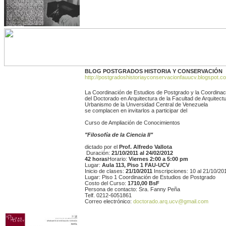
BLOG POSTGRADOS HISTORIA Y CONSERVACIÓN
http://postgradoshistoriayconservacionfauucv.blogspot.c
La Coordinación de Estudios de Postgrado y la Coordinac
del Doctorado en Arquitectura de la Facultad de Arquitect
Urbanismo de la Unversidad Central de Venezuela
se complacen en invitarlos a participar del
Curso de Ampliación de Conocimientos
"Filosofía de la Ciencia II"
dictado por el
Prof. Alfredo Vallota
Duración:
21/10/2011 al 24/02/2012
42 horas
Horario:
Viernes 2:00 a 5:00 pm
Lugar:
Aula 113, Piso 1 FAU-UCV
Inicio de clases:
21/10/2011
Inscripciones: 10 al 21/10/20
Lugar: Piso 1 Coordinación de Estudios de Postgrado
Costo del Curso:
1710,00 BsF
Persona de contacto: Sra. Fanny Peña
Telf. 0212-6051861
Correo electrónico:
doctorado.arq.ucv@gmail.com