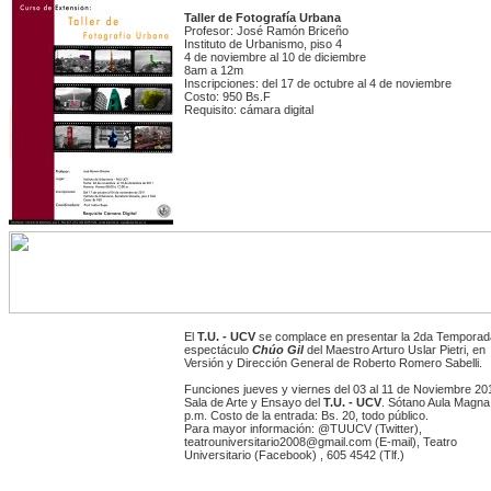
Taller de Fotografía Urbana
Profesor: José Ramón Briceño
Instituto de Urbanismo, piso 4
4 de noviembre al 10 de diciembre
8am a 12m
Inscripciones: del 17 de octubre al 4 de noviembre
Costo: 950 Bs.F
Requisito: cámara digital
El
T.U. - UCV
se complace en presentar la 2da Temporad
espectáculo
Chúo Gil
del Maestro Arturo Uslar Pietri, en
Versión y Dirección General de Roberto Romero Sabelli.
Funciones jueves y viernes del 03 al 11 de Noviembre 20
Sala de Arte y Ensayo del
T.U. - UCV
. Sótano Aula Magna
p.m. Costo de la entrada: Bs. 20, todo público.
Para mayor información: @TUUCV (Twitter),
teatrouniversitario2008@gmail.com (E-mail), Teatro
Universitario (Facebook) , 605 4542 (Tlf.)