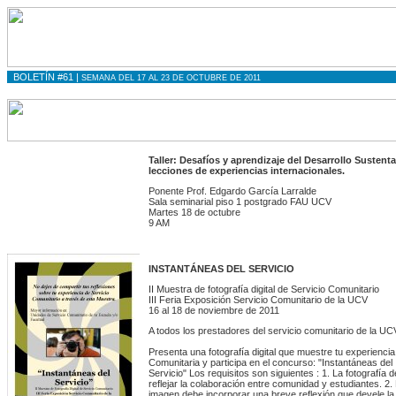
BOLETÍN #61 |
SEMANA DEL 17 AL 23 DE OCTUBRE DE 2011
Taller: Desafíos y aprendizaje del Desarrollo Sustenta
lecciones de experiencias internacionales.
Ponente Prof. Edgardo García Larralde
Sala seminarial piso 1 postgrado FAU UCV
Martes 18 de octubre
9 AM
INSTANTÁNEAS DEL SERVICIO
II Muestra de fotografía digital de Servicio Comunitario
III Feria Exposición Servicio Comunitario de la UCV
16 al 18 de noviembre de 2011
A todos los prestadores del servicio comunitario de la UC
Presenta una fotografía digital que muestre tu experiencia
Comunitaria y participa en el concurso: "Instantáneas del
Servicio" Los requisitos son siguientes : 1. La fotografía 
reflejar la colaboración entre comunidad y estudiantes. 2.
imagen debe incorporar una breve reflexión que devele la