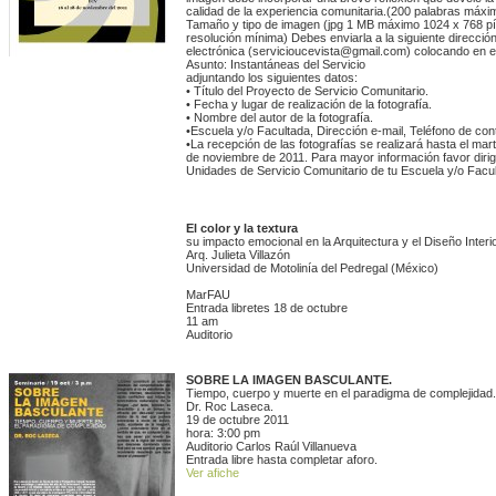
calidad de la experiencia comunitaria.(200 palabras máxi
Tamaño y tipo de imagen (jpg 1 MB máximo 1024 x 768 p
resolución mínima) Debes enviarla a la siguiente direcció
electrónica (servicioucevista@gmail.com) colocando en e
Asunto: Instantáneas del Servicio
adjuntando los siguientes datos:
• Título del Proyecto de Servicio Comunitario.
• Fecha y lugar de realización de la fotografía.
• Nombre del autor de la fotografía.
•Escuela y/o Facultada, Dirección e-mail, Teléfono de con
•La recepción de las fotografías se realizará hasta el mar
de noviembre de 2011. Para mayor información favor dirig
Unidades de Servicio Comunitario de tu Escuela y/o Facul
El color y la textura
su impacto emocional en la Arquitectura y el Diseño Interi
Arq. Julieta Villazón
Universidad de Motolinía del Pedregal (México)
MarFAU
Entrada libretes 18 de octubre
11 am
Auditorio
SOBRE LA IMAGEN BASCULANTE.
Tiempo, cuerpo y muerte en el paradigma de complejidad.
Dr. Roc Laseca.
19 de octubre 2011
hora: 3:00 pm
Auditorio Carlos Raúl Villanueva
Entrada libre hasta completar aforo.
Ver afiche