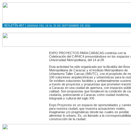
BOLETÍN #57 |
SEMANA DEL 19 AL 25 DE SEPTIEMBRE DE 2011
EXPO PROYECTOS PARA CARACAS
continúa con la
Celebración del C4R4C4
presentándose en los espacios 
Universidad Metropolitana, del 14 al 28.
Esta actividad ha sido organizado por la Alcaldía del Área
Metropolitana de Caracas y el Instituto Metropolitano de
Urbanismo Taller Carcas (IMUTC), con el propósito de m
100 soluciones arquitectónicas y urbanísticas para la ciu
Se
exhiben soluciones factibles y ambientalmente sustent
a través de proyectos y propuestas que prometen transf
a Caracas en una ciudad de apertura, con espacios públi
calidad. Son propuestas que
fortalecen la condición de ci
ciudanía, potenciando a Caracas como ciudad moderna,
integrada y cultural del siglo XXI.
Expo Proyectos es un espacio de oportunidades y camin
para nuestra ciudad, que muestra actuaciones reales,
imaginarias y/o pragmáticas desde las cuales es posible
alimentar lo urbano. Es, un llamado a la corresponsabilida
construcción de la ciudad.