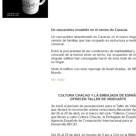
Un rascacielos invadido en el centro de Caracas
Un rascacielos abandonado en Caracas es el nuevo hoga
cientos de familias que han ocupado su estructura a medi
construir.
Entre la precariedad de las condiciones de habitabilidad y 
consuelo de al menos tener un techo, los ocupantes de e
singular edificio han conseguido hacer de esta mole de c
su hogar.
Visite el edificio con este reportaje de Anahí Aradas, de B
Mundo.
Ver video
CULTURA CHACAO Y LA EMBAJADA DE ESPAÑ
OFRECEN TALLER DE VIDEOARTE
Se inició el período de postulaciones para el Taller de Vid
que dictará el reconocido artista venezolano Alexander Ap
del 26 al 29 de abril, en el marco del ciclo “Talleres Conec
que llevan a cabo Cultura Chacao, la Embajada de España
Agencia Española de Cooperación Internacional para el
Desarrollo AECID.
Del 26 al 29 de abril, en horario de 9 am a 12m en la Bibli