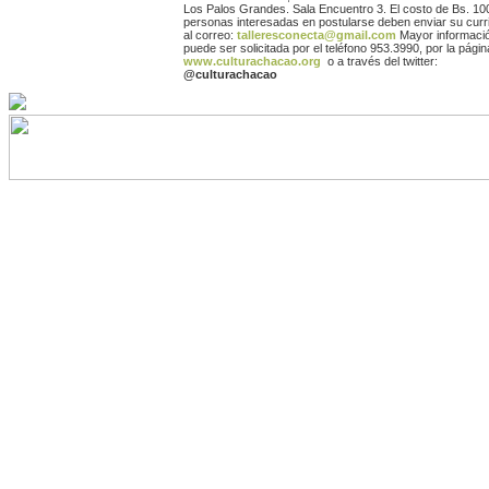
Los Palos Grandes. Sala Encuentro 3. El costo de Bs. 10
personas interesadas en postularse deben enviar su curr
al correo:
talleresconecta@gmail.com
Mayor informaci
puede ser solicitada por el teléfono 953.3990, por la pági
www.culturachacao.org
o a través del twitter:
@culturachacao