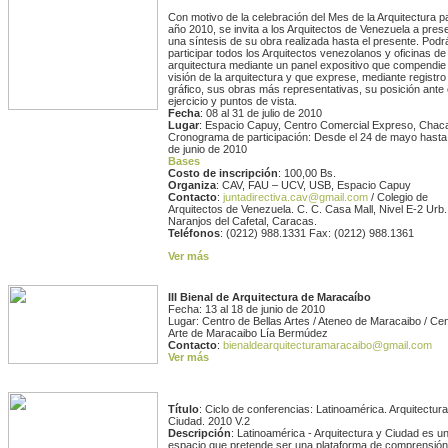
Con motivo de la celebración del Mes de la Arquitectura pa
año 2010, se invita a los Arquitectos de Venezuela a pres
una síntesis de su obra realizada hasta el presente. Podr
participar todos los Arquitectos venezolanos y oficinas de
arquitectura mediante un panel expositivo que compendie
visión de la arquitectura y que exprese, mediante registro
gráfico, sus obras más representativas, su posición ante 
ejercicio y puntos de vista.
Fecha
: 08 al 31 de julio de 2010
Lugar
: Espacio Capuy, Centro Comercial Expreso, Chaca
Cronograma de participación: Desde el 24 de mayo hasta 
de junio de 2010
Bases
Costo de inscripción
: 100,00 Bs.
Organiza
: CAV, FAU – UCV, USB, Espacio Capuy
Contacto
:
juntadirectiva.cav@gmail.com
/ Colegio de
Arquitectos de Venezuela. C. C. Casa Mall, Nivel E-2 Urb
Naranjos del Cafetal, Caracas.
Teléfonos
: (0212) 988.1331 Fax: (0212) 988.1361
Ver más
III Bienal de Arquitectura de Maracaíbo
Fecha: 13 al 18 de junio de 2010
Lugar: Centro de Bellas Artes / Ateneo de Maracaibo / Ce
Arte de Maracaibo Lía Bermúdez
Contacto
:
bienaldearquitecturamaracaibo@gmail.com
Ver más
Título
: Ciclo de conferencias: Latinoamérica. Arquitectura
Ciudad. 2010 V.2
Descripción
: Latinoamérica - Arquitectura y Ciudad es u
espacio que pretende ser una plataforma de comprensión