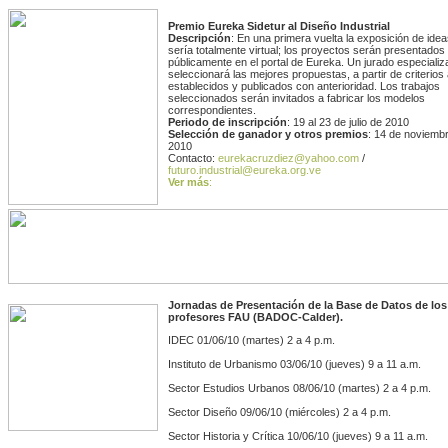
Premio Eureka Sidetur al Diseño Industrial
Descripción
: En una primera vuelta la exposición de ide
sería totalmente virtual; los proyectos serán presentados
públicamente en el portal de Eureka. Un jurado especializ
seleccionará las mejores propuestas, a partir de criterios
establecidos y publicados con anterioridad. Los trabajos
seleccionados serán invitados a fabricar los modelos
correspondientes.
Periodo de inscripción
: 19 al 23 de julio de 2010
Selección de ganador y otros premios
: 14 de noviemb
2010
Contacto:
eurekacruzdiez@yahoo.com
/
futuro.industrial@eureka.org.ve
Ver más
:
Jornadas de Presentación de la Base de Datos de los
profesores FAU (BADOC-Calder).
IDEC 01/06/10 (martes) 2 a 4 p.m.
Instituto de Urbanismo 03/06/10 (jueves) 9 a 11 a.m.
Sector Estudios Urbanos 08/06/10 (martes) 2 a 4 p.m.
Sector Diseño 09/06/10 (miércoles) 2 a 4 p.m.
Sector Historia y Crítica 10/06/10 (jueves) 9 a 11 a.m.