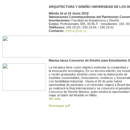
ARQUITECTURA Y DISEÑO
UNIVERSIDAD DE LOS 
Mérida 16 al 19 Junio 2010
Valoraciones Contemporáneas
del Patrimonio Const
Inscripciones:
Facultad de Arquitectura y Diseño
Costo:
Profesionales 585, 00 Bs.F - estudiantes: 150, 00
Teléfonos:
240.19.20 / 240.19.64. / 240.19.41
Contacto:
edificar@ula.ve
Masisa lanza Concurso de Diseño para Estudiantes 
La iniciativa tiene como objetivo estimular la creatividad y
la innovación tecnológica. En su tercera edición, los estu
y recién graduados tendrán como reto la elaboración de
muebles sustentables, innovadores, estéticos y funcional
con factibilidad industrial. Hasta el 30 de junio habrá
oportunidad de participar y el vencedor viajará a Brasil d
se realizará la final internacional y se conocerá el ganador
Concurso de Diseño Masisa, quien tendrá la oportunidad 
viajar al Salón del Mueble en Milán.
Ver más
Descargar pdf