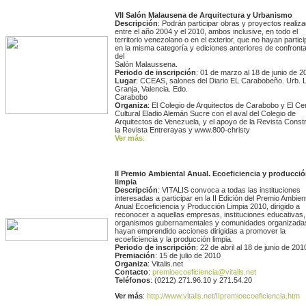
VII Salón Malausena de Arquitectura y Urbanismo
Descripción
: Podrán participar obras y proyectos realiz
entre el año 2004 y el 2010, ambos inclusive, en todo el
territorio venezolano o en el exterior, que no hayan partic
en la misma categoría y ediciones anteriores de confront
del
Salón Malaussena.
Periodo de inscripción
: 01 de marzo al 18 de junio de 2
Lugar
: CCEAS, salones del Diario EL Carabobeño. Urb. 
Granja, Valencia. Edo.
Carabobo
Organiza
: El Colegio de Arquitectos de Carabobo y El Ce
Cultural Eladio Alemán Sucre con el aval del Colegio de
Arquitectos de Venezuela, y el apoyo de la Revista Const
la Revista Entrerayas y www.800-christy
Ver más
:
II Premio Ambiental Anual. Ecoeficiencia y producci
limpia
Descripción
: VITALIS convoca a todas las instituciones
interesadas a participar en la II Edición del Premio Ambien
Anual Ecoeficiencia y Producción Limpia 2010, dirigido a
reconocer a aquellas empresas, instituciones educativas,
organismos gubernamentales y comunidades organizada
hayan emprendido acciones dirigidas a promover la
ecoeficiencia y la producción limpia.
Periodo de inscripción
: 22 de abril al 18 de junio de 201
Premiación
: 15 de julio de 2010
Organiza
: Vitalis.net
Contacto
:
premioecoeficiencia@vitalis.net
Teléfonos
: (0212) 271.96.10 y 271.54.20
Ver más
:
http://www.vitalis.net/IIpremioecoeficiencia.htm