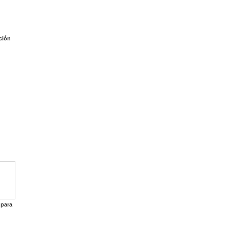
ción
 para