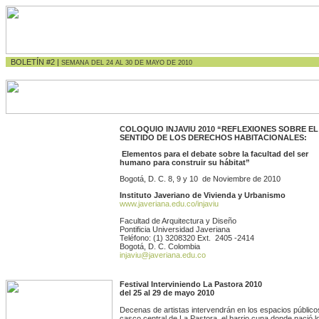
BOLETÍN #2 |
SEMANA DEL 24 AL 30 DE MAYO DE 2010
COLOQUIO INJAVIU 2010
“REFLEXIONES SOBRE EL
SENTIDO DE LOS DERECHOS HABITACIONALES:
Elementos para el debate sobre la facultad del ser
humano para construir su hábitat”
Bogotá, D. C. 8, 9 y 10 de Noviembre de 2010
Instituto Javeriano de Vivienda y Urbanismo
www.javeriana.edu.co/injaviu
Facultad de Arquitectura y Diseño
Pontificia Universidad Javeriana
Teléfono: (1) 3208320 Ext. 2405 -2414
Bogotá, D. C. Colombia
injaviu@javeriana.edu.co
Festival Interviniendo La Pastora 2010
del 25 al 29 de mayo 2010
Decenas de artistas intervendrán en los espacios público
casco central de La Pastora, el barrio cuna donde nació l