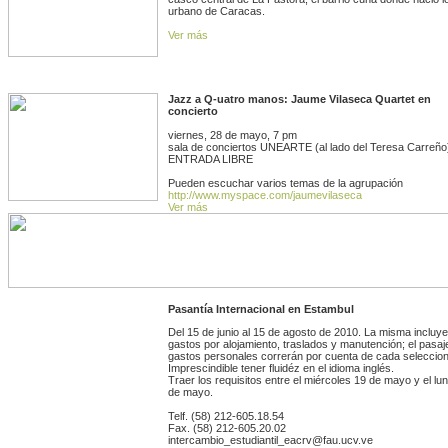
urbano de Caracas.
Ver más
Jazz a Q-uatro manos: Jaume Vilaseca Quartet en
concierto
viernes, 28 de mayo, 7 pm
sala de conciertos UNEARTE (al lado del Teresa Carreño
ENTRADA LIBRE
Pueden escuchar varios temas de la agrupación
http://www.myspace.com/jaumevilaseca
Ver más
Pasantía Internacional en Estambul
Del 15 de junio al 15 de agosto de 2010. La misma incluye
gastos por alojamiento, traslados y manutención; el pasaj
gastos personales correrán por cuenta de cada seleccio
Imprescindible tener fluidéz en el idioma inglés.
Traer los requisitos entre el miércoles 19 de mayo y el lu
de mayo.
Telf. (58) 212-605.18.54
Fax. (58) 212-605.20.02
intercambio_estudiantil_eacrv@fau.ucv.ve