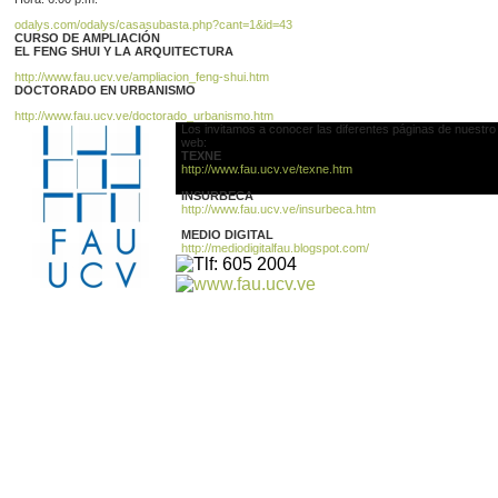
odalys.com/odalys/casasubasta.php?cant=1&id=43
CURSO DE AMPLIACIÓN
EL FENG SHUI Y LA ARQUITECTURA
http://www.fau.ucv.ve/ampliacion_feng-shui.htm
DOCTORADO EN URBANISMO
http://www.fau.ucv.ve/doctorado_urbanismo.htm
Los invitamos a conocer las diferentes páginas de nuestro 
web:
TEXNE
http://www.fau.ucv.ve/texne.htm
INSURBECA
http://www.fau.ucv.ve/insurbeca.htm
MEDIO DIGITAL
http://mediodigitalfau.blogspot.com/