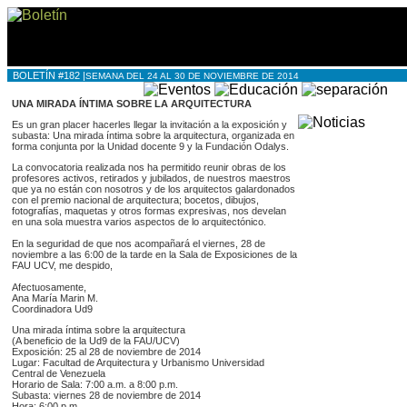
BOLETÍN #182 |
SEMANA DEL 24 AL 30 DE NOVIEMBRE DE 2014
UNA MIRADA ÍNTIMA SOBRE LA ARQUITECTURA
Es un gran placer hacerles llegar la invitación a la exposición y
subasta: Una mirada íntima sobre la arquitectura, organizada en
forma conjunta por la Unidad docente 9 y la Fundación Odalys.
La convocatoria realizada nos ha permitido reunir obras de los
profesores activos, retirados y jubilados, de nuestros maestros
que ya no están con nosotros y de los arquitectos galardonados
con el premio nacional de arquitectura; bocetos, dibujos,
fotografías, maquetas y otros formas expresivas, nos develan
en una sola muestra varios aspectos de lo arquitectónico.
En la seguridad de que nos acompañará el viernes, 28 de
noviembre a las 6:00 de la tarde en la Sala de Exposiciones de la
FAU UCV, me despido,
Afectuosamente,
Ana María Marin M.
Coordinadora Ud9
Una mirada íntima sobre la arquitectura
(A beneficio de la Ud9 de la FAU/UCV)
Exposición: 25 al 28 de noviembre de 2014
Lugar: Facultad de Arquitectura y Urbanismo Universidad
Central de Venezuela
Horario de Sala: 7:00 a.m. a 8:00 p.m.
Subasta: viernes 28 de noviembre de 2014
Hora: 6:00 p.m.