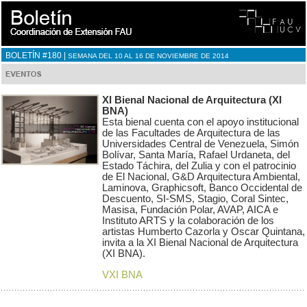
BOLETÍN #180 |
SEMANA DEL 10 AL 16 DE NOVIEMBRE DE 2014
XI Bienal Nacional de Arquitectura (XI
BNA)
Esta bienal cuenta con el apoyo institucional
de las Facultades de Arquitectura de las
Universidades Central de Venezuela, Simón
Bolívar, Santa María, Rafael Urdaneta, del
Estado Táchira, del Zulia y con el patrocinio
de El Nacional, G&D Arquitectura Ambiental,
Laminova, Graphicsoft, Banco Occidental de
Descuento, SI-SMS, Stagio, Coral Sintec,
Masisa, Fundación Polar, AVAP, AICA e
Instituto ARTS y la colaboración de los
artistas Humberto Cazorla y Oscar Quintana,
invita a la XI Bienal Nacional de Arquitectura
(XI BNA).
VXI BNA