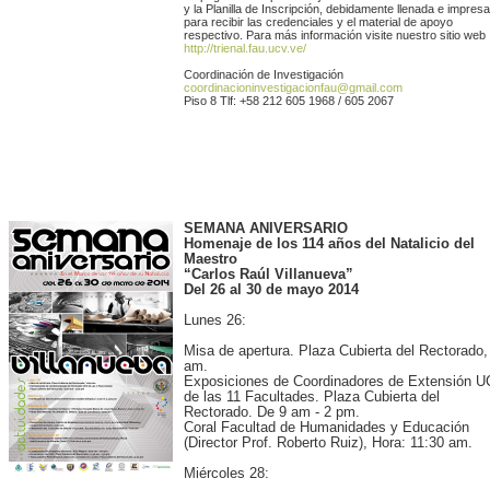
y la Planilla de Inscripción, debidamente llenada e impresa
para recibir las credenciales y el material de apoyo
respectivo. Para más información visite nuestro sitio web
http://trienal.fau.ucv.ve/
Coordinación de Investigación
coordinacioninvestigacionfau@gmail.com
Piso 8 Tlf: +58 212 605 1968 / 605 2067
SEMANA ANIVERSARIO
Homenaje de los 114 años del Natalicio del
Maestro
“Carlos Raúl Villanueva”
Del 26 al 30 de mayo 2014
Lunes 26:
Misa de apertura. Plaza Cubierta del Rectorado,
am.
Exposiciones de Coordinadores de Extensión 
de las 11 Facultades. Plaza Cubierta del
Rectorado. De 9 am - 2 pm.
Coral Facultad de Humanidades y Educación
(Director Prof. Roberto Ruiz), Hora: 11:30 am.
Miércoles 28: