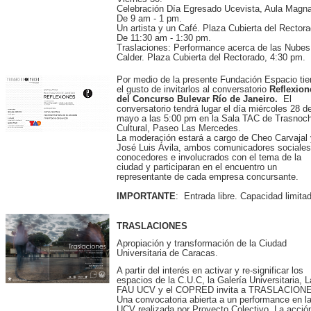
Celebración Día Egresado Ucevista, Aula Magna
De 9 am - 1 pm.
Un artista y un Café. Plaza Cubierta del Rectora
De 11:30 am - 1:30 pm.
Traslaciones: Performance acerca de las Nubes
Calder. Plaza Cubierta del Rectorado, 4:30 pm.
Por medio de la presente Fundación Espacio tie
el gusto de invitarlos al conversatorio
Reflexion
del Concurso Bulevar Río de Janeiro.
El
conversatorio tendrá lugar el día miércoles 28 d
mayo a las 5:00 pm en la Sala TAC de Trasnoc
Cultural, Paseo Las Mercedes.
La moderación estará a cargo de Cheo Carvajal 
José Luis Ávila, ambos comunicadores sociales
conocedores e involucrados con el tema de la
ciudad y participaran en el encuentro un
representante de cada empresa concursante.
IMPORTANTE
: Entrada libre. Capacidad limita
TRASLACIONES
Apropiación y transformación de la Ciudad
Universitaria de Caracas.
A partir del interés en activar y re-significar los
espacios de la C.U.C, la Galería Universitaria, L
FAU UCV y el COPRED invita a TRASLACION
Una convocatoria abierta a un performance en l
UCV realizada por Proyecto Colectivo. La acció