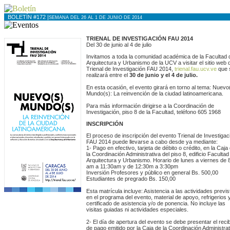
BOLETÍN #172 |
SEMANA DEL 26 AL 1 DE JUNIO DE 2014
TRIENAL DE INVESTIGACIÓN FAU 2014
Del 30 de junio al 4 de julio
Invitamos a toda la comunidad académica de la Facultad 
Arquitectura y Urbanismo de la UCV a visitar el sitio web 
Trienal de Investigación FAU 2014,
trienal.fau.ucv.ve
que 
realizará entre el
30 de junio y el 4 de julio.
En esta ocasión, el evento girará en torno al tema: Nuevo
Mundo(s): La reinvención de la ciudad latinoamericana.
Para más información dirigirse a la Coordinación de
Investigación, piso 8 de la Facultad, teléfono 605 1968
INSCRIPCIÓN
El proceso de inscripción del evento Trienal de Investigac
FAU 2014 puede llevarse a cabo desde ya mediante:
1- Pago en efectivo, tarjeta de débito o crédito, en la Caja
la Coordinación Administrativa del piso 8, edificio Facultad
Arquitectura y Urbanismo. Horario de lunes a viernes de 
am a 11:30am y de 12:30m a 3:30pm
Inversión Profesores y público en general Bs. 500,00
Estudiantes de pregrado Bs. 150,00
Esta matrícula incluye: Asistencia a las actividades previs
en el programa del evento, material de apoyo, refrigerios 
certificado de asistencia y/o de ponencia. No incluye las
visitas guiadas ni actividades especiales.
2- El día de apertura del evento se debe presentar el reci
de pago emitido por la Caja de la Coordinación Administrat