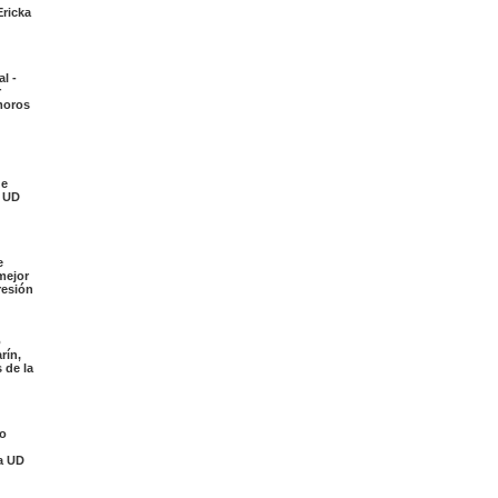
Ericka
l -
r
moros
de
a UD
e
mejor
resión
o
rín,
 de la
jo
la UD