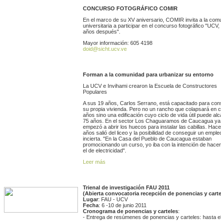
CONCURSO FOTOGRÁFICO COMIR
En el marco de su XV aniversario, COMIR invita a la com
universitaria a participar en el concurso fotográfico "UCV,
años después".
Mayor información: 605 4198
doid@sicht.ucv.ve
Forman a la comunidad para urbanizar su entorno
La UCV e Invihami crearon la Escuela de Constructores
Populares
A sus 19 años, Carlos Serrano, está capacitado para cons
su propia vivienda. Pero no un rancho que colapsará en c
años sino una edificación cuyo ciclo de vida útil puede al
75 años. En el sector Los Chaguaramos de Caucagua ya
empezó a abrir los huecos para instalar las cabillas. Hac
años salió del liceo y la posibilidad de conseguir un emple
incierta. "En la Casa del Pueblo de Caucagua estaban
promocionando un curso, yo iba con la intención de hacer
el de electricidad".
Leer más
Trienal de investigación FAU 2011
(Abierta convocatoria recepción de ponencias y carte
Lugar
: FAU - UCV
Fecha
: 6 -10 de junio 2011
Cronograma de ponencias y carteles
:
- Entrega de resúmenes de ponencias y carteles: hasta e