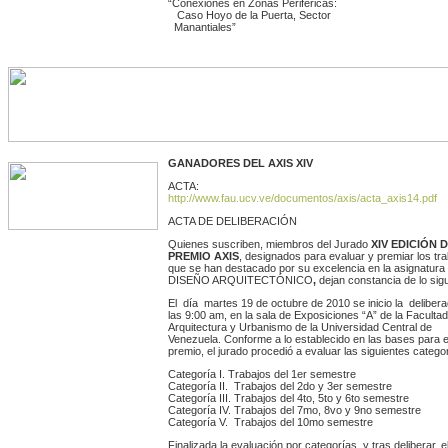
“Conexiones en Zonas Periféricas:
Caso Hoyo de la Puerta, Sector
Manantiales”
GANADORES DEL AXIS XIV
ACTA:
http://www.fau.ucv.ve/documentos/axis/acta_axis14.pdf
ACTA DE DELIBERACIÓN
Quienes suscriben, miembros del Jurado
XIV EDICIÓN 
PREMIO AXIS
, designados para evaluar y premiar los tr
que se han destacado por su excelencia en la asignatura
DISEÑO ARQUITECTÓNICO
,
dejan constancia de lo sigu
El día martes 19 de octubre de 2010 se inicio la delibera
las 9:00 am, en la sala de Exposiciones “A” de la Faculta
Arquitectura y Urbanismo de la Universidad Central de
Venezuela. Conforme a lo establecido en las bases para e
premio, el jurado procedió a evaluar las siguientes catego
Categoría I. Trabajos del 1er semestre
Categoría II. Trabajos del 2do y 3er semestre
Categoría III. Trabajos del 4to, 5to y 6to semestre
Categoría IV. Trabajos del 7mo, 8vo y 9no semestre
Categoría V. Trabajos del 10mo semestre
Finalizada la evaluación por categorías, y tras deliberar, e