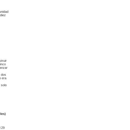
unidad
 diez
truir
inco
canzar
e dos
o era
 solo
les)
l 29