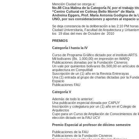
Mención Ciudad se otorga a:
No.88 Cica Malina de la Categoría IV, por el trabajo ti
“Centro Cultural en Colinas Bello Monte” de María
Andreina Eggers, Prof. María Antonia Godigna de la
UNO, por sus consideraciones y aportes al espacio 
Se deja constancia de la deliberación a las 2:10 PM horas,
Ciudad Universitaria, Facultad de Arquitectura y Urbanis
los 19 días del mes de Octubre de 2010
PREMIOS
Categoría I hasta la IV
Curso de Programa Gráfico dictado por el instituto ARTS
Mil bolívares (Bs. 1.000,00) en impresión en WARQ
Publicaciones donadas por la Fundación Cisneros
Un vale por quinientos bolívares Bs.500,00 en artículos d
arquitectura en CompuMall
Suscripción de un (1) año en la Revista Entrerayas
Una (1) entrada al grupo de charlas dictadas por la Fund
Espacio
Publicaciones FAU
Categoría V
Además de todo lo anterior:
Una publicación especial donada por CAPUY
Inscripción y colegiatura por un (1) año en el Colegio de
Arquitectos
Cupo para un Curso de Ampliación de Conocimientos de l
elección dictado en la FAU UCV
Premio Especial al profesor de décimo semestre
Publicaciones de la FAU
Publicaciones de la Fundación Cisneros