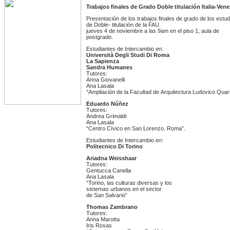
Trabajos finales de Grado Doble titulación Italia-Ven
Presentación de los trabajos finales de grado de los estu
de Doble- titulación de la FAU.
jueves 4 de noviembre a las 9am en el piso 1, aula de
postgrado.
Estudiantes de Intercambio en:
Università Degli Studi Di Roma
La Sapienza
Sandra Humanes
Tutores:
Anna Giovanelli
Ana Lasala
“Ampliación de la Facultad de Arquitectura Ludovico Quar
Eduardo Núñez
Tutores:
Andrea Grimaldi
Ana Lasala
“Centro Cívico en San Lorenzo. Roma”.
Estudiantes de Intercambio en:
Politecnico Di Torino
Ariadna Weisshaar
Tutores:
Gentucca Canella
Ana Lasala
“Torino, las culturas diversas y los
sistemas urbanos en el sector
de San Salvario”
Thomas Zambrano
Tutores:
Anna Marotta
Iris Rosas