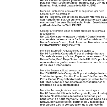
paisaje: hotel+jardín botánico_Represa del Gurí” de 
Ramirez, Prof. Isabel Lasala de la UD NUEVE
Mención Publicación, equivalente al segundo lugar de la
Categoría IV, se otorga a:
No. 91 Tejedora, por el trabajo titulado “Hornos de Ca
San Agustín del Sur. Un edificio en el barrio para teje
encuentros” de Ana María García, Profs. José Mata
y Alfredo Mariño de TALLER EPA
Categoría V: premio único al mejor proyecto se otorga a
(seudónimo):
No. 101 Grela, por el trabajo titulado “Gentrificación
sustentable del oeste de la Av. 20 de Barquisimeto” 
María Graciela Oberto, Prof. Jonathan Monsalve de l
EXTRAMUROS BARQUISIMETO
Mención Expresión Arquitectónica se otorga a:
No. 99 Agá de la Categoría V, por el trabajo titulado
“Escuela de artes y oficios_Espacio de encuentro” d
Heisia Bello, Prof. Maya Suárez de la UD UNO, por la 
representación gráfica como herramienta para la exp
de su idea e intenciones
Mención Sustentabilidad se otorga a:
No.109 PUMÊ de la Categoría V, por el trabajo titulad
“Habitat indigena, Riecito. Edo.Apure” de Barbara Ma
Profs. Carlos Pou, Gilberto Rodríguez y Hector Torres
CD PISO 2, por sus consideraciones y soluciones al
problema de la sustentabilidad
Mención Tecnología de la construcción se otorga a:
No. 62 Pájaro Metálico de la Categoría III, por el traba
titulado “Instalaciones deportivas cubiertas y en
pendiente” de Karla Montauti, Prof. Carlos Gago de 
NUEVE, por la resolución, pertinencia y factibilidad
tecnológica para la construcción de la edificación