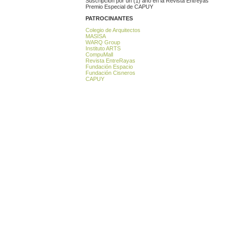
Suscripción por un (1) año en la Revista Entreyas
Premio Especial de CAPUY
PATROCINANTES
Colegio de Arquitectos
MASISA
WARQ Group
Instituto ARTS
CompuMall
Revista EntreRayas
Fundación Espacio
Fundación Cisneros
CAPUY