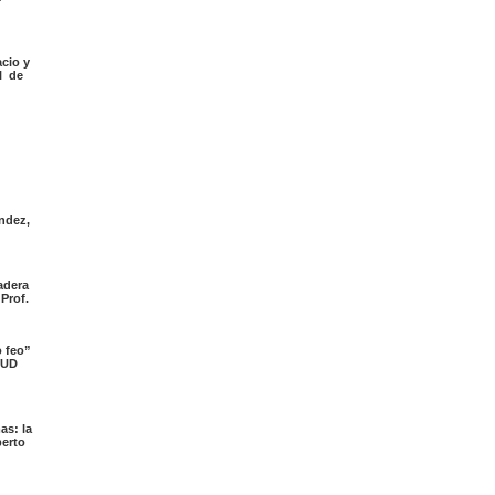
acio y
l de
ndez,
adera
 Prof.
o feo”
a UD
as: la
berto