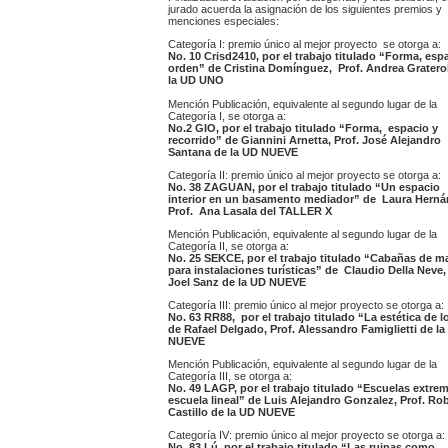
jurado acuerda la asignación de los siguientes premios y
menciones especiales:
Categoría I: premio único al mejor proyecto se otorga a:
No. 10 Crisd2410, por el trabajo titulado “Forma, esp
orden” de Cristina Domínguez, Prof. Andrea Gratero
la UD UNO
Mención Publicación, equivalente al segundo lugar de la
Categoría I, se otorga a:
No.2 GIO, por el trabajo titulado “Forma, espacio y
recorrido” de Giannini Arnetta, Prof. José Alejandro
Santana de la UD NUEVE
Categoría II: premio único al mejor proyecto se otorga a:
No. 38 ZAGUAN, por el trabajo titulado “Un espacio
interior en un basamento mediador” de Laura Herná
Prof. Ana Lasala del TALLER X
Mención Publicación, equivalente al segundo lugar de la
Categoría II, se otorga a:
No. 25 SEKCE, por el trabajo titulado “Cabañas de m
para instalaciones turísticas” de Claudio Della Neve,
Joel Sanz de la UD NUEVE
Categoría III: premio único al mejor proyecto se otorga a:
No. 63 RR88, por el trabajo titulado “La estética de l
de Rafael Delgado, Prof. Alessandro Famiglietti de l
NUEVE
Mención Publicación, equivalente al segundo lugar de la
Categoría III, se otorga a:
No. 49 LAGP, por el trabajo titulado “Escuelas extrem
escuela lineal” de Luis Alejandro Gonzalez, Prof. Ro
Castillo de la UD NUEVE
Categoría IV: premio único al mejor proyecto se otorga a:
No. 83 Lú, por el trabajo titulado “Las ruinas como