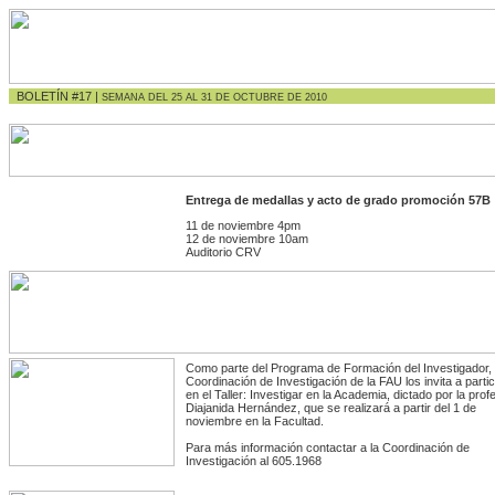
BOLETÍN #17 |
SEMANA DEL 25 AL 31 DE OCTUBRE DE 2010
E
ntrega de medallas y acto de grado promoción 57B
11 de noviembre 4pm
12 de noviembre 10am
Auditorio CRV
Como parte del Programa de Formación del Investigador, 
Coordinación de Investigación de la FAU los invita a partic
en el Taller: Investigar en la Academia, dictado por la prof
Diajanida Hernández, que se realizará a partir del 1 de
noviembre en la Facultad.
Para más información contactar a la Coordinación de
Investigación al 605.1968