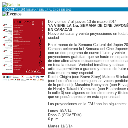
BOLETÍN #161 |
SEMANA DEL 17 AL 23 DE DE 2013
Del viernes 7 al jueves 13 de marzo 2014
YA VIENE LA 1ra. SEMANA DE CINE JAPON
EN CARACAS
Nueve películas y veinte proyecciones en toda l
ciudad
En el marco de la Semana Cultural del Japón 20
Caracas celebrará la I Semana del Cine Japoné
con un rico programa de nueve títulos y veinte
proyecciones gratuitas, que se harán en espaci
de cine alternativos cuidadosamente seleccion
en toda la ciudad. Variedad temática y calidad
artística permitirán a grandes y chicos disfrutar 
esta muestra muy especial.
Koichi Chigira (con Brave Story) Makoto Shinkai
(con Los niños que persiguen las voces perdida
de lo profundo); Masahiro Kobayashi (con El via
de Haru) y Takashi Yamazaki (con El atardecer 
la calle 3) son algunos de los directores y título
que se podrán apreciar en esta oportunidad.
Las proyecciones en la FAU son las siguientes:
Lunes 10/3/14
Robo G (COMEDIA)
6 p. m.
Martes 11/3/14