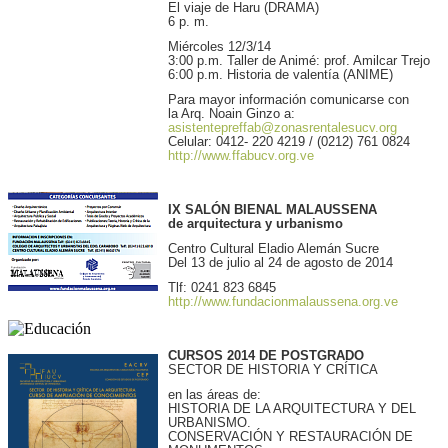
El viaje de Haru (DRAMA)
6 p. m.
Miércoles 12/3/14
3:00 p.m. Taller de Animé: prof. Amilcar Trejo
6:00 p.m. Historia de valentía (ANIME)
Para mayor información comunicarse con
la Arq. Noain Ginzo a:
asistentepreffab@zonasrentalesucv.org
Celular: 0412- 220 4219 / (0212) 761 0824
http://www.ffabucv.org.ve
IX SALÓN BIENAL MALAUSSENA
de arquitectura y urbanismo
Centro Cultural Eladio Alemán Sucre
Del 13 de julio al 24 de agosto de 2014
Tlf: 0241 823 6845
http://www.fundacionmalaussena.org.ve
CURSOS 2014 DE POSTGRADO
SECTOR DE HISTORIA Y CRÍTICA
en las áreas de:
HISTORIA DE LA ARQUITECTURA Y DEL
URBANISMO.
CONSERVACIÓN Y RESTAURACIÓN DE