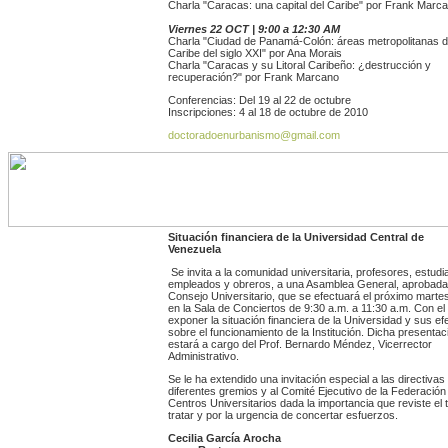
Charla "Caracas: una capital del Caribe" por Frank Marc
Viernes 22 OCT | 9:00 a 12:30 AM
Charla "Ciudad de Panamá-Colón: áreas metropolitanas d
Caribe del siglo XXI" por Ana Morais
Charla "Caracas y su Litoral Caribeño: ¿destrucción y
recuperación?" por Frank Marcano
Conferencias: Del 19 al 22 de octubre
Inscripciones: 4 al 18 de octubre de 2010
doctoradoenurbanismo@gmail.com
Situación financiera de la Universidad Central de
Venezuela
Se invita a la comunidad universitaria, profesores, estudi
empleados y obreros, a una Asamblea General, aprobada 
Consejo Universitario, que se efectuará el próximo marte
en la Sala de Conciertos de 9:30 a.m. a 11:30 a.m. Con el 
exponer la situación financiera de la Universidad y sus ef
sobre el funcionamiento de la Institución. Dicha presentac
estará a cargo del Prof. Bernardo Méndez, Vicerrector
Administrativo.
Se le ha extendido una invitación especial a las directivas
diferentes gremios y al Comité Ejecutivo de la Federación
Centros Universitarios dada la importancia que reviste el
tratar y por la urgencia de concertar esfuerzos.
Cecilia García Arocha