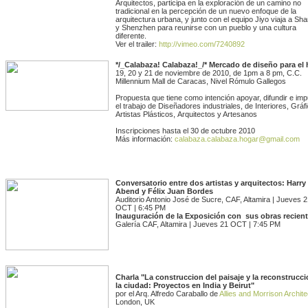
Arquitectos, participa en la exploración de un camino no
tradicional en la percepción de un nuevo enfoque de la
arquitectura urbana, y junto con el equipo Jiyo viaja a Sh
y Shenzhen para reunirse con un pueblo y una cultura
diferente.
Ver el trailer:
http://vimeo.com/7240892
*/_Calabaza! Calabaza!_/* Mercado de diseño para el
19, 20 y 21 de noviembre de 2010, de 1pm a 8 pm, C.C.
Millennium Mall de Caracas, Nivel Rómulo Gallegos
Propuesta que tiene como intención apoyar, difundir e imp
el trabajo de Diseñadores industriales, de Interiores, Gráf
Artistas Plásticos, Arquitectos y Artesanos
Inscripciones hasta el 30 de octubre 2010
Más información:
calabaza.calabaza.hogar@gmail.com
Conversatorio entre dos artistas y arquitectos: Harry
Abend y Félix Juan Bordes
Auditorio Antonio José de Sucre, CAF, Altamira | Jueves 
OCT | 6:45 PM
Inauguración de la Exposición con sus obras recien
Galería CAF, Altamira | Jueves 21 OCT | 7:45 PM
Charla "La construccion del paisaje y la reconstrucc
la ciudad: Proyectos en India y Beirut"
por el Arq. Alfredo Caraballo de
Allies and Morrison Archite
London, UK