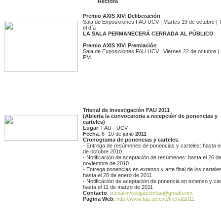
Rectora
Premio AXIS XIV: Deliberación
Sala de Exposiciones FAU UCV | Martes 19 de octubre | 
el día
LA SALA PERMANECERÁ CERRADA AL PÚBLICO
Premio AXIS XIV: Premiación
Sala de Exposiciones FAU UCV | Viernes 22 de octubre | 
PM
Trienal de investigación FAU 2011
(Abierta la convocatoria a recepción de ponencias y
carteles)
Lugar
: FAU - UCV
Fecha
: 6 -10 de junio
2011
Cronograma de ponencias y carteles
:
- Entrega de resúmenes de ponencias y carteles: hasta e
de octubre 2010.
- Notificación de aceptación de resúmenes: hasta el 26 d
noviembre de 2010
- Entrega ponencias en extenso y arte final de los cartele
hasta el 28 de enero de 2011
- Notificación de aceptación de ponencia en extenso y car
hasta el 11 de marzo de 2011
Contacto
:
trienalinvestigacionfau@gmail.com
Página Web
:
http://www.fau.ucv.ve/trienal2011