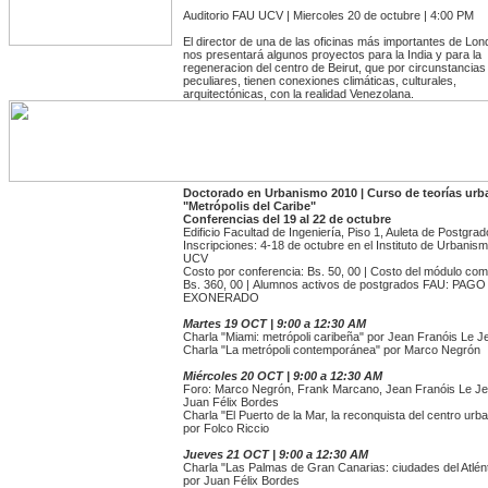
Auditorio FAU UCV | Miercoles 20 de octubre | 4:00 PM
El director de una de las oficinas más importantes de Lon
nos presentará algunos proyectos para la India y para la
regeneracion del centro de Beirut, que por circunstancias
peculiares, tienen conexiones climáticas, culturales,
arquitectónicas, con la realidad Venezolana.
Doctorado en Urbanismo 2010 | Curso de teorías urb
"Metrópolis del Caribe"
Conferencias del 19 al 22 de octubre
Edificio Facultad de Ingeniería, Piso 1, Auleta de Postgrad
Inscripciones: 4-18 de octubre en el Instituto de Urbani
UCV
Costo por conferencia: Bs. 50, 00 | Costo del módulo com
Bs. 360, 00 | Alumnos activos de postgrados FAU: PAGO
EXONERADO
Martes 19 OCT | 9:00 a 12:30 AM
Charla "Miami: metrópoli caribeña" por Jean Franóis Le J
Charla "La metrópoli contemporánea" por Marco Negrón
Miércoles 20 OCT | 9:00 a 12:30 AM
Foro: Marco Negrón, Frank Marcano, Jean Franóis Le J
Juan Félix Bordes
Charla "El Puerto de la Mar, la reconquista del centro urb
por Folco Riccio
Jueves 21 OCT | 9:00 a 12:30 AM
Charla "Las Palmas de Gran Canarias: ciudades del Atlént
por Juan Félix Bordes