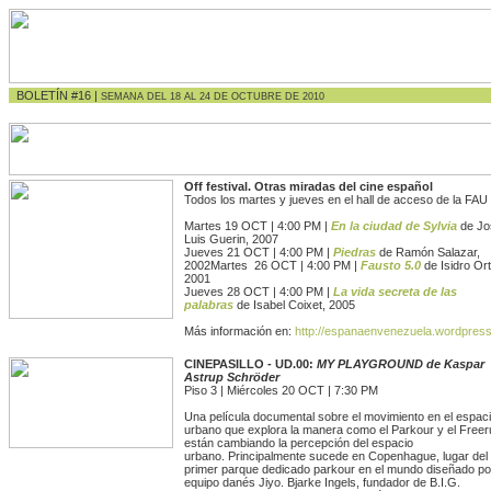
BOLETÍN #16 |
SEMANA DEL 18 AL 24 DE OCTUBRE DE 2010
Off festival. Otras miradas del cine español
Todos los martes y jueves en el hall de acceso de la FA
Martes 19 OCT | 4:00 PM |
En la ciudad de Sylvia
de Jo
Luis Guerin, 2007
Jueves 21 OCT | 4:00 PM |
Piedras
de Ramón Salazar,
2002Martes 26 OCT | 4:00 PM |
Fausto 5.0
de Isidro Ort
2001
Jueves 28 OCT | 4:00 PM |
La vida secreta de las
palabras
de Isabel Coixet, 2005
Más información en:
http://espanaenvenezuela.wordpres
CINEPASILLO - UD.00:
MY PLAYGROUND
de Kaspar
Astrup Schröder
Piso 3 | Miércoles 20 OCT | 7:30 PM
Una película documental sobre el movimiento en el espac
urbano que explora la manera como el Parkour y el Freer
están cambiando la percepción del espacio
urbano. Principalmente sucede en Copenhague, lugar del
primer parque dedicado parkour en el mundo diseñado por
equipo danés Jiyo. Bjarke Ingels, fundador de B.I.G.